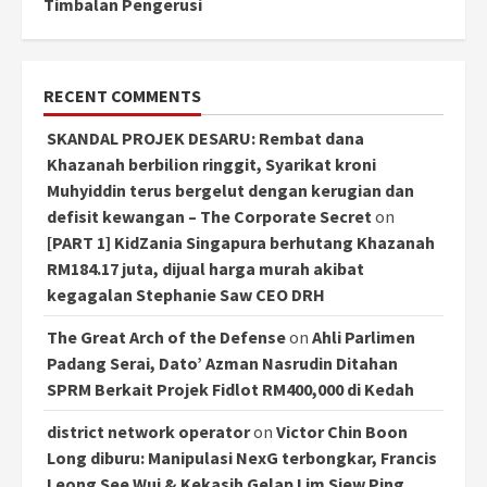
Timbalan Pengerusi
RECENT COMMENTS
SKANDAL PROJEK DESARU: Rembat dana
Khazanah berbilion ringgit, Syarikat kroni
Muhyiddin terus bergelut dengan kerugian dan
defisit kewangan – The Corporate Secret
on
[PART 1] KidZania Singapura berhutang Khazanah
RM184.17 juta, dijual harga murah akibat
kegagalan Stephanie Saw CEO DRH
The Great Arch of the Defense
on
Ahli Parlimen
Padang Serai, Dato’ Azman Nasrudin Ditahan
SPRM Berkait Projek Fidlot RM400,000 di Kedah
district network operator
on
Victor Chin Boon
Long diburu: Manipulasi NexG terbongkar, Francis
Leong See Wui & Kekasih Gelap Lim Siew Ping