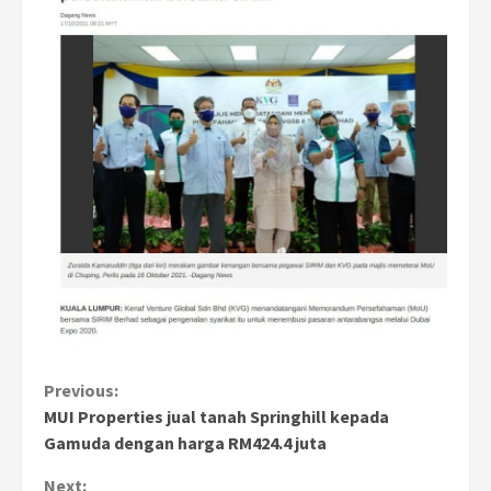
Continue
Previous:
MUI Properties jual tanah Springhill kepada
Reading
Gamuda dengan harga RM424.4 juta
Next: