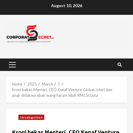
Skip
August 10, 2026
to
content
Primary
Menu
Home
2025
March
5
Kroni bekas Menteri, CEO Kenaf Venture Global, isteri dan
anak didakwa ubah wang haram lebih RM150 juta
Uncategorized
Kroni bekas Menteri, CEO Kenaf Venture