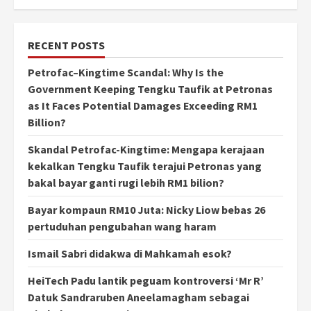
RECENT POSTS
Petrofac–Kingtime Scandal: Why Is the
Government Keeping Tengku Taufik at Petronas
as It Faces Potential Damages Exceeding RM1
Billion?
Skandal Petrofac-Kingtime: Mengapa kerajaan
kekalkan Tengku Taufik terajui Petronas yang
bakal bayar ganti rugi lebih RM1 bilion?
Bayar kompaun RM10 Juta: Nicky Liow bebas 26
pertuduhan pengubahan wang haram
Ismail Sabri didakwa di Mahkamah esok?
HeiTech Padu lantik peguam kontroversi ‘Mr R’
Datuk Sandraruben Aneelamagham sebagai