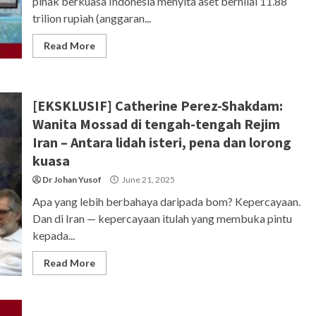
pihak berkuasa Indonesia menyita aset bernilai 11.88
trilion rupiah (anggaran...
Read More
[EKSKLUSIF] Catherine Perez-Shakdam:
Wanita Mossad di tengah-tengah Rejim
Iran – Antara lidah isteri, pena dan lorong
kuasa
Dr Johan Yusof
June 21, 2025
Apa yang lebih berbahaya daripada bom? Kepercayaan.
Dan di Iran — kepercayaan itulah yang membuka pintu
kepada...
Read More