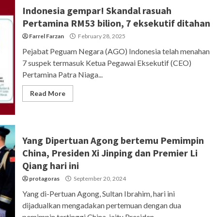
Indonesia gempar! Skandal rasuah
Pertamina RM53 bilion, 7 eksekutif ditahan
Farrel Farzan
February 28, 2025
Pejabat Peguam Negara (AGO) Indonesia telah menahan
7 suspek termasuk Ketua Pegawai Eksekutif (CEO)
Pertamina Patra Niaga...
Read More
Yang Dipertuan Agong bertemu Pemimpin
China, Presiden Xi Jinping dan Premier Li
Qiang hari ini
protagoras
September 20, 2024
Yang di-Pertuan Agong, Sultan Ibrahim, hari ini
dijadualkan mengadakan pertemuan dengan dua
pemimpin tertinggi China, iaitu Presiden...