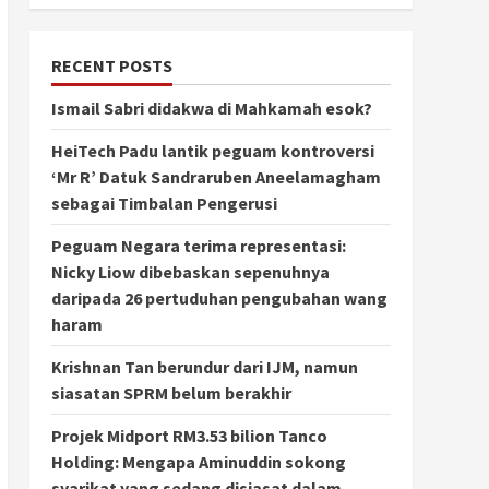
RECENT POSTS
Ismail Sabri didakwa di Mahkamah esok?
HeiTech Padu lantik peguam kontroversi
‘Mr R’ Datuk Sandraruben Aneelamagham
sebagai Timbalan Pengerusi
Peguam Negara terima representasi:
Nicky Liow dibebaskan sepenuhnya
daripada 26 pertuduhan pengubahan wang
haram
Krishnan Tan berundur dari IJM, namun
siasatan SPRM belum berakhir
Projek Midport RM3.53 bilion Tanco
Holding: Mengapa Aminuddin sokong
syarikat yang sedang disiasat dalam