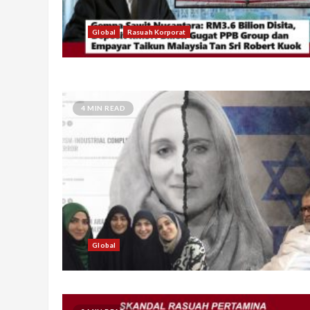
Global
Rasuah Korporat
4 MIN READ
Global