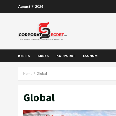
Skip
August 7, 2026
to
content
BERITA
BURSA
KORPORAT
EKONOMI
Home
Global
Global