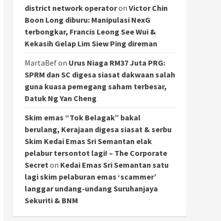
district network operator
on
Victor Chin
Boon Long diburu: Manipulasi NexG
terbongkar, Francis Leong See Wui &
Kekasih Gelap Lim Siew Ping direman
MartaBef
on
Urus Niaga RM37 Juta PRG:
SPRM dan SC digesa siasat dakwaan salah
guna kuasa pemegang saham terbesar,
Datuk Ng Yan Cheng
Skim emas “Tok Belagak” bakal
berulang, Kerajaan digesa siasat & serbu
Skim Kedai Emas Sri Semantan elak
pelabur tersontot lagi! – The Corporate
Secret
on
Kedai Emas Sri Semantan satu
lagi skim pelaburan emas ‘scammer’
langgar undang-undang Suruhanjaya
Sekuriti & BNM