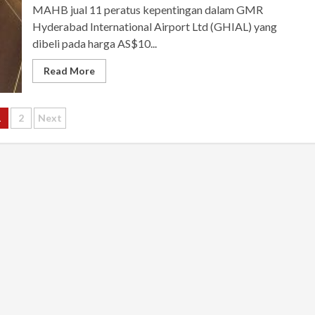
MAHB jual 11 peratus kepentingan dalam GMR
Hyderabad International Airport Ltd (GHIAL) yang
dibeli pada harga AS$10...
Read More
osts
1
2
Next
agination