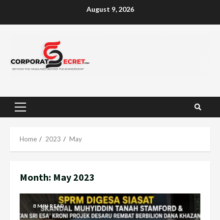
Skip
August 9, 2026
to
content
Primary
Menu
Home
2023
May
Month:
May 2023
8 MIN READ