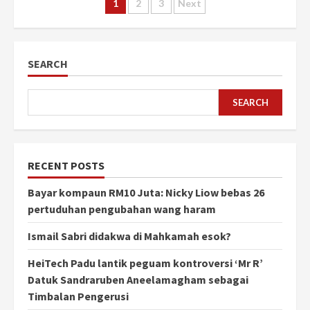
Posts
1
2
3
Next
pagination
SEARCH
SEARCH
RECENT POSTS
Bayar kompaun RM10 Juta: Nicky Liow bebas 26
pertuduhan pengubahan wang haram
Ismail Sabri didakwa di Mahkamah esok?
HeiTech Padu lantik peguam kontroversi ‘Mr R’
Datuk Sandraruben Aneelamagham sebagai
Timbalan Pengerusi