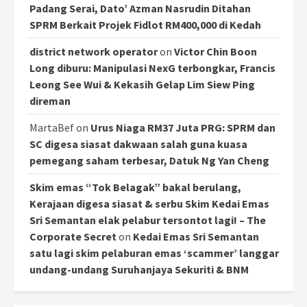
Padang Serai, Dato’ Azman Nasrudin Ditahan
SPRM Berkait Projek Fidlot RM400,000 di Kedah
district network operator
on
Victor Chin Boon
Long diburu: Manipulasi NexG terbongkar, Francis
Leong See Wui & Kekasih Gelap Lim Siew Ping
direman
MartaBef
on
Urus Niaga RM37 Juta PRG: SPRM dan
SC digesa siasat dakwaan salah guna kuasa
pemegang saham terbesar, Datuk Ng Yan Cheng
Skim emas “Tok Belagak” bakal berulang,
Kerajaan digesa siasat & serbu Skim Kedai Emas
Sri Semantan elak pelabur tersontot lagi! – The
Corporate Secret
on
Kedai Emas Sri Semantan
satu lagi skim pelaburan emas ‘scammer’ langgar
undang-undang Suruhanjaya Sekuriti & BNM