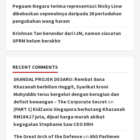
Peguam Negara terima representasi: Nicky Liow
dibebaskan sepenuhnya daripada 26 pertuduhan
pengubahan wang haram
Krishnan Tan berundur dari IJM, namun siasatan
SPRM belum berakhir
RECENT COMMENTS
SKANDAL PROJEK DESARU: Rembat dana
Khazanah berbilion ringgit, Syarikat kroni
Muhyiddin terus bergelut dengan kerugian dan
defisit kewangan – The Corporate Secret
on
[PART 1] KidZania Singapura berhutang Khazanah
RM184.17 juta, dijual harga murah akibat
kegagalan Stephanie Saw CEO DRH
The Great Arch of the Defense
on
Ahli Parlimen