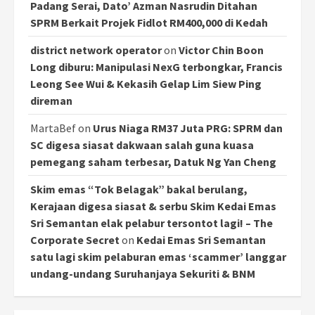
Padang Serai, Dato’ Azman Nasrudin Ditahan
SPRM Berkait Projek Fidlot RM400,000 di Kedah
district network operator
on
Victor Chin Boon
Long diburu: Manipulasi NexG terbongkar, Francis
Leong See Wui & Kekasih Gelap Lim Siew Ping
direman
MartaBef
on
Urus Niaga RM37 Juta PRG: SPRM dan
SC digesa siasat dakwaan salah guna kuasa
pemegang saham terbesar, Datuk Ng Yan Cheng
Skim emas “Tok Belagak” bakal berulang,
Kerajaan digesa siasat & serbu Skim Kedai Emas
Sri Semantan elak pelabur tersontot lagi! – The
Corporate Secret
on
Kedai Emas Sri Semantan
satu lagi skim pelaburan emas ‘scammer’ langgar
undang-undang Suruhanjaya Sekuriti & BNM