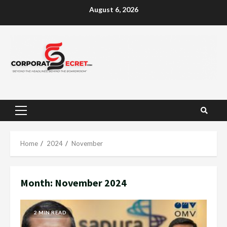
Skip
August 6, 2026
to
content
Primary
Menu
Home
2024
November
Month:
November 2024
2 MIN READ