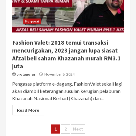
Korporat
Fashion Valet: 2018 temui transaksi
mencurigakan, 2023 jangan lupa siasat
Afzal beli saham Khazanah murah RM3.1
juta
protagoras
November 8, 2024
Pengasas platform e-dagang, FashionValet sekali lagi
akan diambil keterangan susulan kerugian pelaburan
Khazanah Nasional Berhad (Khazanah) dan...
Read More
Posts
1
2
Next