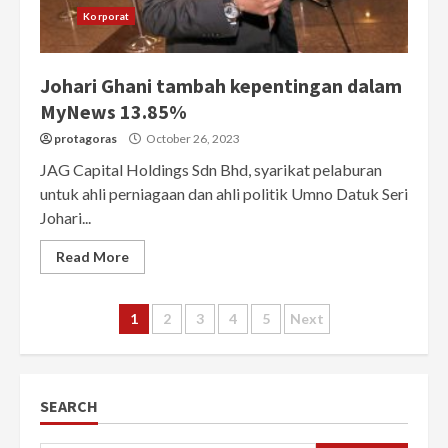
Korporat
Johari Ghani tambah kepentingan dalam
MyNews 13.85%
protagoras
October 26, 2023
JAG Capital Holdings Sdn Bhd, syarikat pelaburan
untuk ahli perniagaan dan ahli politik Umno Datuk Seri
Johari...
Read More
Posts
1
2
3
4
5
Next
pagination
SEARCH