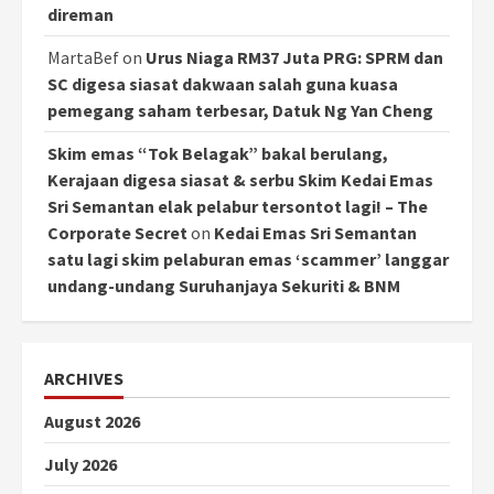
direman
MartaBef
on
Urus Niaga RM37 Juta PRG: SPRM dan
SC digesa siasat dakwaan salah guna kuasa
pemegang saham terbesar, Datuk Ng Yan Cheng
Skim emas “Tok Belagak” bakal berulang,
Kerajaan digesa siasat & serbu Skim Kedai Emas
Sri Semantan elak pelabur tersontot lagi! – The
Corporate Secret
on
Kedai Emas Sri Semantan
satu lagi skim pelaburan emas ‘scammer’ langgar
undang-undang Suruhanjaya Sekuriti & BNM
ARCHIVES
August 2026
July 2026