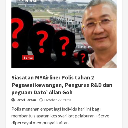
1 MIN READ
Berita
Siasatan MYAirline: Polis tahan 2
Pegawai kewangan, Pengurus R&D dan
peguam Dato’ Allan Goh
Farrel Farzan
October 27, 2023
Polis menahan empat lagi individu hari ini bagi
membantu siasatan kes syarikat pelaburan i-Serve
dipercayai mempunyai kaitan...