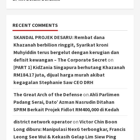
RECENT COMMENTS
SKANDAL PROJEK DESARU: Rembat dana
Khazanah berbilion ringgit, Syarikat kroni
Muhyiddin terus bergelut dengan kerugian dan
defisit kewangan – The Corporate Secret
on
[PART 1] KidZania Singapura berhutang Khazanah
RM184.17 juta, dijual harga murah akibat
kegagalan Stephanie Saw CEO DRH
The Great Arch of the Defense
on
Ahli Parlimen
Padang Serai, Dato’ Azman Nasrudin Ditahan
SPRM Berkait Projek Fidlot RM400,000 di Kedah
district network operator
on
Victor Chin Boon
Long diburu: Manipulasi NexG terbongkar, Francis
Leong See Wui & Kekasih Gelap Lim Siew Ping