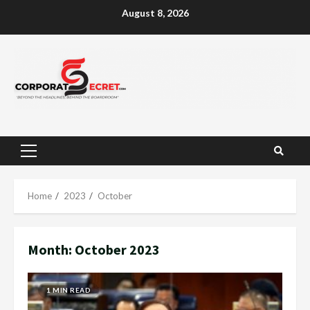
Skip
August 8, 2026
to
content
Primary
Menu
Home
2023
October
Month:
October 2023
1 MIN READ