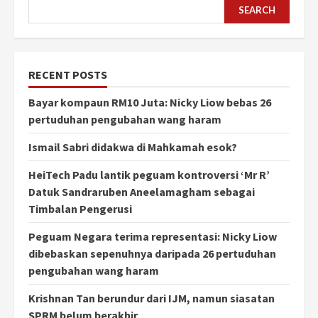
SEARCH
RECENT POSTS
Bayar kompaun RM10 Juta: Nicky Liow bebas 26
pertuduhan pengubahan wang haram
Ismail Sabri didakwa di Mahkamah esok?
HeiTech Padu lantik peguam kontroversi ‘Mr R’
Datuk Sandraruben Aneelamagham sebagai
Timbalan Pengerusi
Peguam Negara terima representasi: Nicky Liow
dibebaskan sepenuhnya daripada 26 pertuduhan
pengubahan wang haram
Krishnan Tan berundur dari IJM, namun siasatan
SPRM belum berakhir