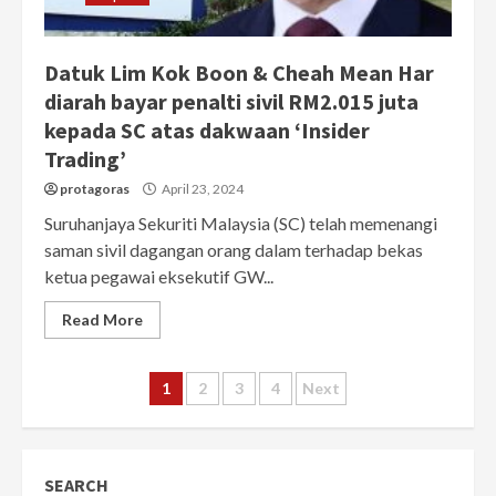
Datuk Lim Kok Boon & Cheah Mean Har
diarah bayar penalti sivil RM2.015 juta
kepada SC atas dakwaan ‘Insider
Trading’
protagoras
April 23, 2024
Suruhanjaya Sekuriti Malaysia (SC) telah memenangi
saman sivil dagangan orang dalam terhadap bekas
ketua pegawai eksekutif GW...
Read More
Posts
1
2
3
4
Next
pagination
SEARCH