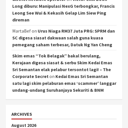
Long diburu: Manipulasi NexG terbongkar, Francis
Leong See Wui & Kekasih Gelap Lim Siew Ping
direman
MartaBef
on
Urus Niaga RM37 Juta PRG: SPRM dan
SC digesa siasat dakwaan salah guna kuasa
pemegang saham terbesar, Datuk Ng Yan Cheng
Skim emas “Tok Belagak” bakal berulang,
Kerajaan digesa siasat & serbu Skim Kedai Emas
Sri Semantan elak pelabur tersontot lagi! – The
Corporate Secret
on
Kedai Emas Sri Semantan
satu lagi skim pelaburan emas ‘scammer’ langgar
undang-undang Suruhanjaya Sekuriti & BNM
ARCHIVES
August 2026