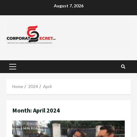
Skip
August 7, 2026
to
content
Primary
Menu
Home
2024
April
Month:
April 2024
1 MIN READ