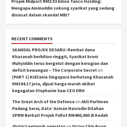
Projek Midport RM3.53 bilion Tanco Holding:
Mengapa Aminuddin sokong syarikat yang sedang
disiasat dalam skandal MBI?
RECENT COMMENTS
SKANDAL PROJEK DESARU: Rembat dana
Khazanah berbilion ringgit, Syarikat kroni
Muhyiddin terus bergelut dengan kerugian dan
defisit kewangan – The Corporate Secret
on
[PART 1] KidZania Singapura berhutang Khazanah
RM184.17 juta, dijual harga murah akibat
kegagalan Stephanie Saw CEO DRH
The Great Arch of the Defense
on
Ahli Parlimen
Padang Serai, Dato’ Azman Nasrudin Ditahan
SPRM Berkait Projek Fidlot RM400,000 di Kedah
district network operator
on
Victor Chin Boon