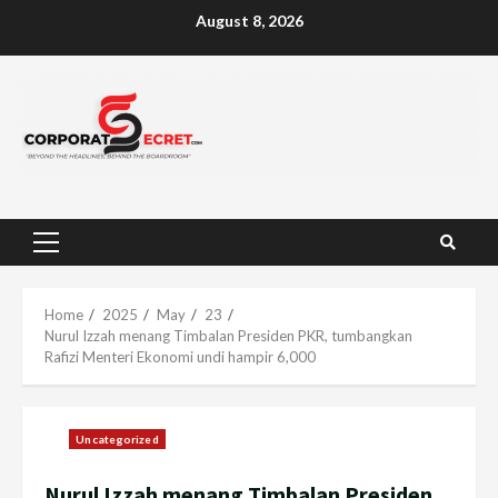
Skip
August 8, 2026
to
content
Primary
Menu
Home
2025
May
23
Nurul Izzah menang Timbalan Presiden PKR, tumbangkan
Rafizi Menteri Ekonomi undi hampir 6,000
Uncategorized
Nurul Izzah menang Timbalan Presiden