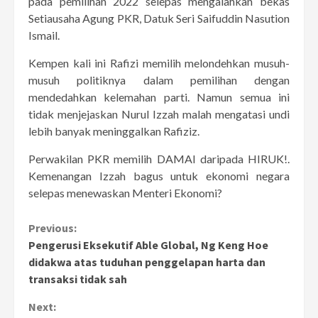
pada pemilihan 2022 selepas mengalahkan bekas
Setiausaha Agung PKR, Datuk Seri Saifuddin Nasution
Ismail.
Kempen kali ini Rafizi memilih melondehkan musuh-
musuh politiknya dalam pemilihan dengan
mendedahkan kelemahan parti. Namun semua ini
tidak menjejaskan Nurul Izzah malah mengatasi undi
lebih banyak meninggalkan Rafiziz.
Perwakilan PKR memilih DAMAI daripada HIRUK!.
Kemenangan Izzah bagus untuk ekonomi negara
selepas menewaskan Menteri Ekonomi?
Continue
Previous:
Pengerusi Eksekutif Able Global, Ng Keng Hoe
Reading
didakwa atas tuduhan penggelapan harta dan
transaksi tidak sah
Next: