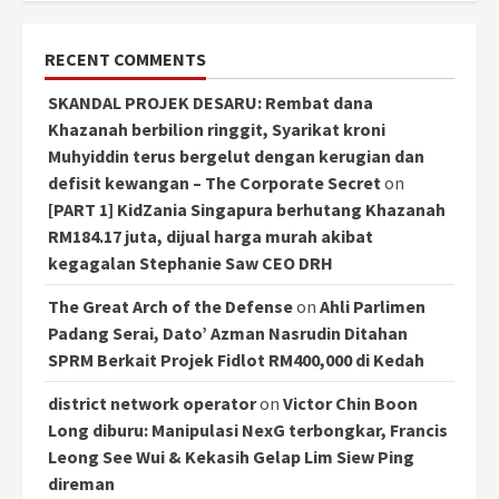
RECENT COMMENTS
SKANDAL PROJEK DESARU: Rembat dana
Khazanah berbilion ringgit, Syarikat kroni
Muhyiddin terus bergelut dengan kerugian dan
defisit kewangan – The Corporate Secret
on
[PART 1] KidZania Singapura berhutang Khazanah
RM184.17 juta, dijual harga murah akibat
kegagalan Stephanie Saw CEO DRH
The Great Arch of the Defense
on
Ahli Parlimen
Padang Serai, Dato’ Azman Nasrudin Ditahan
SPRM Berkait Projek Fidlot RM400,000 di Kedah
district network operator
on
Victor Chin Boon
Long diburu: Manipulasi NexG terbongkar, Francis
Leong See Wui & Kekasih Gelap Lim Siew Ping
direman