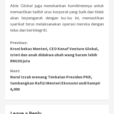
Able Global juga menekankan komitmennya untuk
memastikan tadbir urus korporat yang baik dan tidak
akan terpengaruh dengan isu-isu ini, memastikan
syarikat terus melaksanakan operasi mereka dengan
telus dan berintegriti.
Continue
Previous:
Kroni bekas Menteri, CEO Kenaf Venture Global,
Reading
isteri dan anak didakwa ubah wang haram lebih
RM150 juta
Next:
Nurul Izzah menang Timbalan Presiden PKR,
tumbangkan Rafizi Menteri Ekonomi undi hampir
6,000
Leave a Reply