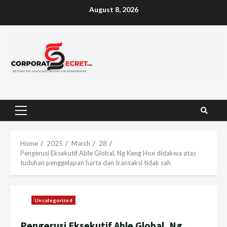
Skip
August 8, 2026
to
content
Primary
Menu
Home
2025
March
28
Pengerusi Eksekutif Able Global, Ng Keng Hoe didakwa atas
tuduhan penggelapan harta dan transaksi tidak sah
Uncategorized
Pengerusi Eksekutif Able Global, Ng