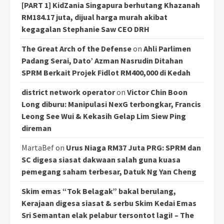
[PART 1] KidZania Singapura berhutang Khazanah
RM184.17 juta, dijual harga murah akibat
kegagalan Stephanie Saw CEO DRH
The Great Arch of the Defense
on
Ahli Parlimen
Padang Serai, Dato’ Azman Nasrudin Ditahan
SPRM Berkait Projek Fidlot RM400,000 di Kedah
district network operator
on
Victor Chin Boon
Long diburu: Manipulasi NexG terbongkar, Francis
Leong See Wui & Kekasih Gelap Lim Siew Ping
direman
MartaBef
on
Urus Niaga RM37 Juta PRG: SPRM dan
SC digesa siasat dakwaan salah guna kuasa
pemegang saham terbesar, Datuk Ng Yan Cheng
Skim emas “Tok Belagak” bakal berulang,
Kerajaan digesa siasat & serbu Skim Kedai Emas
Sri Semantan elak pelabur tersontot lagi! – The