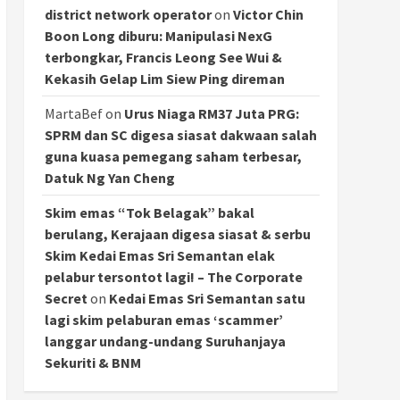
district network operator
on
Victor Chin
Boon Long diburu: Manipulasi NexG
terbongkar, Francis Leong See Wui &
Kekasih Gelap Lim Siew Ping direman
MartaBef
on
Urus Niaga RM37 Juta PRG:
SPRM dan SC digesa siasat dakwaan salah
guna kuasa pemegang saham terbesar,
Datuk Ng Yan Cheng
Skim emas “Tok Belagak” bakal
berulang, Kerajaan digesa siasat & serbu
Skim Kedai Emas Sri Semantan elak
pelabur tersontot lagi! – The Corporate
Secret
on
Kedai Emas Sri Semantan satu
lagi skim pelaburan emas ‘scammer’
langgar undang-undang Suruhanjaya
Sekuriti & BNM