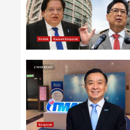
Politik
Rasuah Korporat
2 MIN READ
Korporat