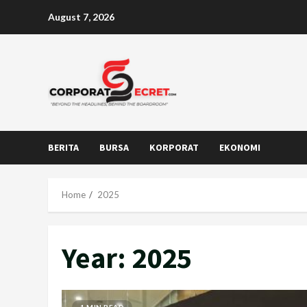
Skip
August 7, 2026
to
content
BERITA
BURSA
KORPORAT
EKONOMI
Home
2025
Year:
2025
1 MIN READ