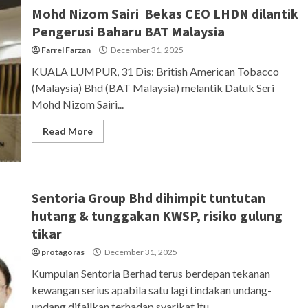
Mohd Nizom Sairi Bekas CEO LHDN dilantik
Pengerusi Baharu BAT Malaysia
Farrel Farzan
December 31, 2025
KUALA LUMPUR, 31 Dis: British American Tobacco
(Malaysia) Bhd (BAT Malaysia) melantik Datuk Seri
Mohd Nizom Sairi...
Read More
Sentoria Group Bhd dihimpit tuntutan
hutang & tunggakan KWSP, risiko gulung
tikar
protagoras
December 31, 2025
Kumpulan Sentoria Berhad terus berdepan tekanan
kewangan serius apabila satu lagi tindakan undang-
undang difailkan terhadap syarikat itu,...