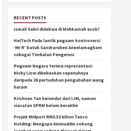
RECENT POSTS
Ismail Sabri didakwa di Mahkamah esok?
HeiTech Padu lantik peguam kontroversi
‘Mr R’ Datuk Sandraruben Aneelamagham
sebagai Timbalan Pengerusi
Peguam Negara terima representasi:
Nicky Liow dibebaskan sepenuhnya
daripada 26 pertuduhan pengubahan wang
haram
Krishnan Tan berundur dari IJM, namun
siasatan SPRM belum berakhir
Projek Midport RM3.53 bilion Tanco
Holding: Mengapa Aminuddin sokong
syarikat yang sedang disiasat dalam