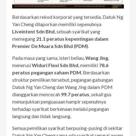
Berdasarkan rekod korporat yang tersedia, Datuk Ng
Yan Cheng dilaporkan memiliki sepenuhnya
Liveintent Sdn Bhd
, sebuah syarikat yang
memegang
21.1 peratus kepentingan dalam
Premier De Muara Sdn Bhd (PDM)
.
Pada masa yang sama, isteri beliau,
Wang Jing
,
menerusi
Widuri Flexi Sdn Bhd
, memiliki
78.6
peratus pegangan saham PDM
. Berdasarkan
struktur pemilikan tersebut, pegangan gabungan
Datuk Ng Yan Cheng dan Wang Jing dalam PDM
dianggarkan mencecah
99.7 peratus
, sekali gus
menunjukkan penguasaan hampir sepenuhnya
terhadap syarikat berkenaan melalui pegangan
langsung dan tidak langsung.
Semua pemilikan syarikat berpusing-pusing di sekitar
Datuk Ng Yan Cheng sama ada syarikat senarai awam