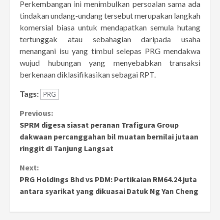
Perkembangan ini menimbulkan persoalan sama ada
tindakan undang-undang tersebut merupakan langkah
komersial biasa untuk mendapatkan semula hutang
tertunggak atau sebahagian daripada usaha
menangani isu yang timbul selepas PRG mendakwa
wujud hubungan yang menyebabkan transaksi
berkenaan diklasifikasikan sebagai RPT.
Tags:
PRG
Continue
Previous:
SPRM digesa siasat peranan Trafigura Group
Reading
dakwaan percanggahan bil muatan bernilai jutaan
ringgit di Tanjung Langsat
Next:
PRG Holdings Bhd vs PDM: Pertikaian RM64.24 juta
antara syarikat yang dikuasai Datuk Ng Yan Cheng