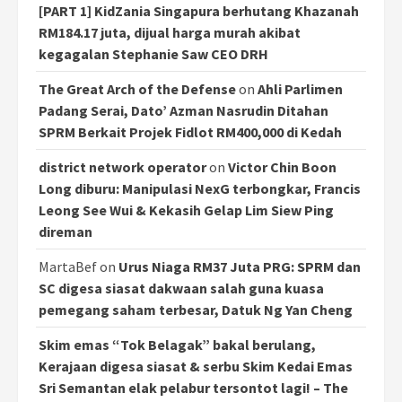
[PART 1] KidZania Singapura berhutang Khazanah
RM184.17 juta, dijual harga murah akibat
kegagalan Stephanie Saw CEO DRH
The Great Arch of the Defense
on
Ahli Parlimen
Padang Serai, Dato’ Azman Nasrudin Ditahan
SPRM Berkait Projek Fidlot RM400,000 di Kedah
district network operator
on
Victor Chin Boon
Long diburu: Manipulasi NexG terbongkar, Francis
Leong See Wui & Kekasih Gelap Lim Siew Ping
direman
MartaBef
on
Urus Niaga RM37 Juta PRG: SPRM dan
SC digesa siasat dakwaan salah guna kuasa
pemegang saham terbesar, Datuk Ng Yan Cheng
Skim emas “Tok Belagak” bakal berulang,
Kerajaan digesa siasat & serbu Skim Kedai Emas
Sri Semantan elak pelabur tersontot lagi! – The