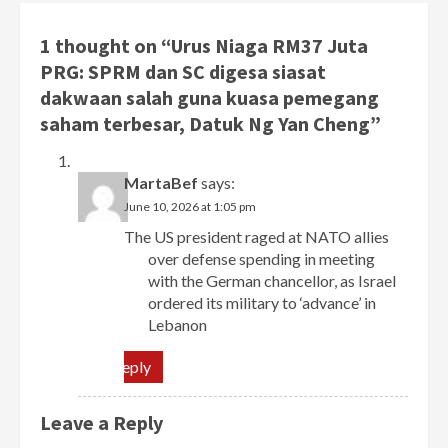
1 thought on “
Urus Niaga RM37 Juta
PRG: SPRM dan SC digesa siasat
dakwaan salah guna kuasa pemegang
saham terbesar, Datuk Ng Yan Cheng
”
MartaBef
says:
June 10, 2026 at 1:05 pm
The US president raged at NATO allies
over defense spending in meeting
with the German chancellor, as Israel
ordered its military to ‘advance’ in
Lebanon
Reply
Leave a Reply