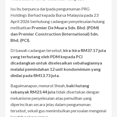
Isu itu berpunca daripada pengumuman PRG
Holdings Berhad kepada
Bursa Malaysia pada 23
April 2026
berhubung cadangan penyelesaian hutang
melibatkan
Premier De Muara Sdn. Bhd. (PDM)
dan Premier Construction (International) Sdn.
Bhd. (PCI).
Di bawah cadangan tersebut,
kira-kira RM37.17 juta
yang terhutang oleh PDM kepada PCI
dicadangkan untuk diselesaikan sebahagiannya
melalui pemindahan 12 unit kondominium yang
dinilai pada RM13.73 juta.
Bagaimanapun, menurut Sheah,
baki hutang
sebanyak RM23.44 juta
tidak disertakan dengan
mekanisme penyelesaian atau pemulihan yang
diperincikan secara jelas dalam pengumuman
tersebut, sekali gus menimbulkan persoalan mengenai
kaedah pelunasannya.