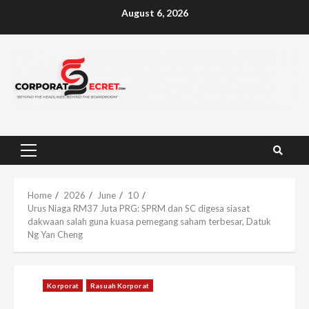
Skip
August 6, 2026
to
content
Primary
Menu
Home
2026
June
10
Urus Niaga RM37 Juta PRG: SPRM dan SC digesa siasat
dakwaan salah guna kuasa pemegang saham terbesar, Datuk
Ng Yan Cheng
Korporat
Rasuah Korporat