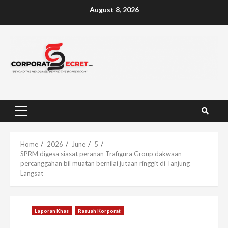
Skip
August 8, 2026
to
content
Primary
Menu
Home
2026
June
5
SPRM digesa siasat peranan Trafigura Group dakwaan
percanggahan bil muatan bernilai jutaan ringgit di Tanjung
Langsat
Laporan Khas
Rasuah Korporat