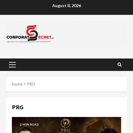
Skip
August 8, 2026
to
content
Primary
Menu
Home
PRG
PRG
2 MIN READ