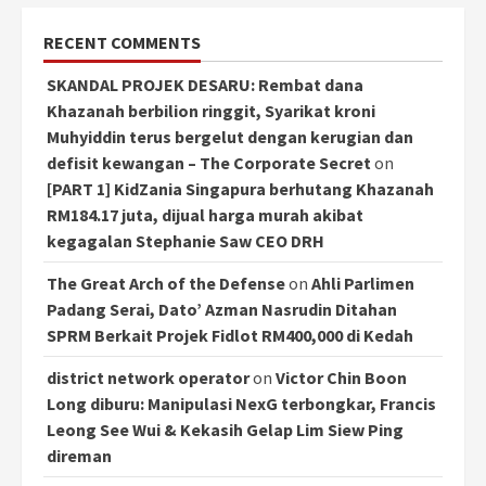
RECENT COMMENTS
SKANDAL PROJEK DESARU: Rembat dana
Khazanah berbilion ringgit, Syarikat kroni
Muhyiddin terus bergelut dengan kerugian dan
defisit kewangan – The Corporate Secret
on
[PART 1] KidZania Singapura berhutang Khazanah
RM184.17 juta, dijual harga murah akibat
kegagalan Stephanie Saw CEO DRH
The Great Arch of the Defense
on
Ahli Parlimen
Padang Serai, Dato’ Azman Nasrudin Ditahan
SPRM Berkait Projek Fidlot RM400,000 di Kedah
district network operator
on
Victor Chin Boon
Long diburu: Manipulasi NexG terbongkar, Francis
Leong See Wui & Kekasih Gelap Lim Siew Ping
direman