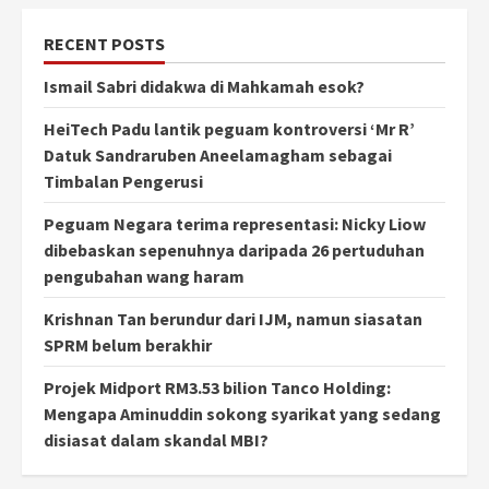
RECENT POSTS
Ismail Sabri didakwa di Mahkamah esok?
HeiTech Padu lantik peguam kontroversi ‘Mr R’
Datuk Sandraruben Aneelamagham sebagai
Timbalan Pengerusi
Peguam Negara terima representasi: Nicky Liow
dibebaskan sepenuhnya daripada 26 pertuduhan
pengubahan wang haram
Krishnan Tan berundur dari IJM, namun siasatan
SPRM belum berakhir
Projek Midport RM3.53 bilion Tanco Holding:
Mengapa Aminuddin sokong syarikat yang sedang
disiasat dalam skandal MBI?