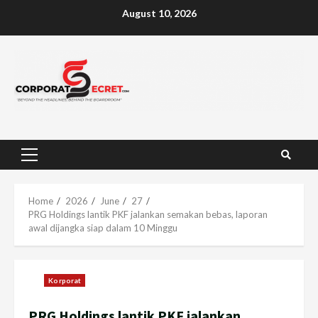
Skip
August 10, 2026
to
content
Primary
Menu
Home
2026
June
27
PRG Holdings lantik PKF jalankan semakan bebas, laporan
awal dijangka siap dalam 10 Minggu
Korporat
PRG Holdings lantik PKF jalankan