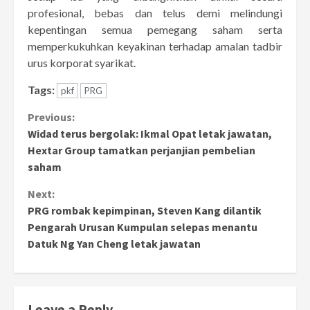
profesional, bebas dan telus demi melindungi
kepentingan semua pemegang saham serta
memperkukuhkan keyakinan terhadap amalan tadbir
urus korporat syarikat.
Tags:
pkf
PRG
Continue
Previous:
Widad terus bergolak: Ikmal Opat letak jawatan,
Reading
Hextar Group tamatkan perjanjian pembelian
saham
Next:
PRG rombak kepimpinan, Steven Kang dilantik
Pengarah Urusan Kumpulan selepas menantu
Datuk Ng Yan Cheng letak jawatan
Leave a Reply