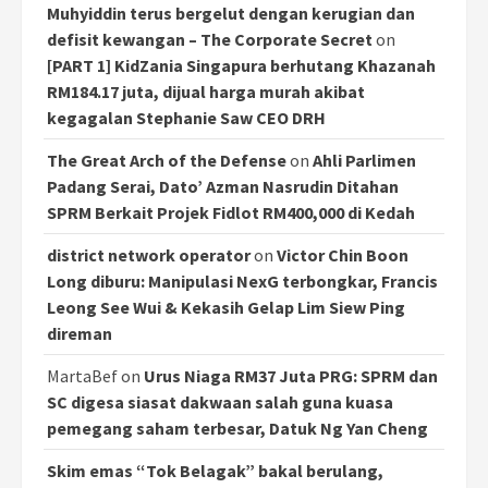
Muhyiddin terus bergelut dengan kerugian dan
defisit kewangan – The Corporate Secret
on
[PART 1] KidZania Singapura berhutang Khazanah
RM184.17 juta, dijual harga murah akibat
kegagalan Stephanie Saw CEO DRH
The Great Arch of the Defense
on
Ahli Parlimen
Padang Serai, Dato’ Azman Nasrudin Ditahan
SPRM Berkait Projek Fidlot RM400,000 di Kedah
district network operator
on
Victor Chin Boon
Long diburu: Manipulasi NexG terbongkar, Francis
Leong See Wui & Kekasih Gelap Lim Siew Ping
direman
MartaBef
on
Urus Niaga RM37 Juta PRG: SPRM dan
SC digesa siasat dakwaan salah guna kuasa
pemegang saham terbesar, Datuk Ng Yan Cheng
Skim emas “Tok Belagak” bakal berulang,