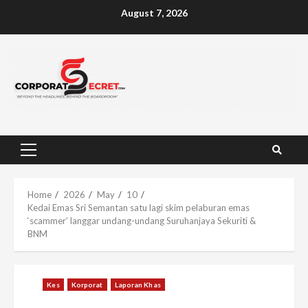
Skip
August 7, 2026
to
content
Primary
Menu
Home
2026
May
10
Kedai Emas Sri Semantan satu lagi skim pelaburan emas
‘scammer’ langgar undang-undang Suruhanjaya Sekuriti &
BNM
Kes
Korporat
Laporan Khas