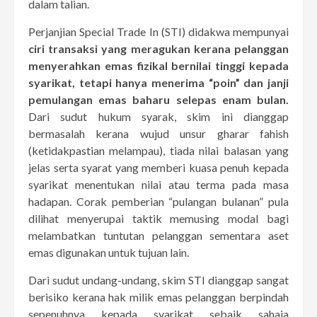
dalam talian.
Perjanjian Special Trade In (STI) didakwa mempunyai
ciri transaksi yang meragukan kerana pelanggan
menyerahkan emas fizikal bernilai tinggi kepada
syarikat, tetapi hanya menerima “poin” dan janji
pemulangan emas baharu selepas enam bulan.
Dari sudut hukum syarak, skim ini dianggap
bermasalah kerana wujud unsur gharar fahish
(ketidakpastian melampau), tiada nilai balasan yang
jelas serta syarat yang memberi kuasa penuh kepada
syarikat menentukan nilai atau terma pada masa
hadapan. Corak pemberian “pulangan bulanan” pula
dilihat menyerupai taktik memusing modal bagi
melambatkan tuntutan pelanggan sementara aset
emas digunakan untuk tujuan lain.
Dari sudut undang-undang, skim STI dianggap sangat
berisiko kerana hak milik emas pelanggan berpindah
sepenuhnya kepada syarikat sebaik sahaja