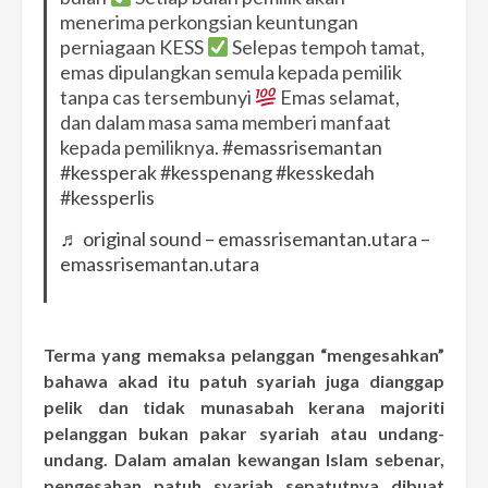
menerima perkongsian keuntungan
perniagaan KESS
Selepas tempoh tamat,
emas dipulangkan semula kepada pemilik
tanpa cas tersembunyi
Emas selamat,
dan dalam masa sama memberi manfaat
kepada pemiliknya.
#emassrisemantan
#kessperak
#kesspenang
#kesskedah
#kessperlis
♬ original sound – emassrisemantan.utara –
emassrisemantan.utara
Terma yang memaksa pelanggan “mengesahkan”
bahawa akad itu patuh syariah juga dianggap
pelik dan tidak munasabah kerana majoriti
pelanggan bukan pakar syariah atau undang-
undang. Dalam amalan kewangan Islam sebenar,
pengesahan patuh syariah sepatutnya dibuat