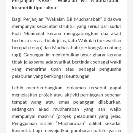
Perjanjian KESS- “Wakalah Bil Mudharabah”
kosmetik tipu rakyat
Bagi Perjanjian “Wakalah Bil Mudharabah” didakwa
mempunyai kecacatan struktur yang serius dari sudut
Fiqh Muamalat kerana menggabungkan dua akad
berbeza secara tidak jelas, iaitu Wakalah (perwakilan
berupah tetap) dan Mudharabah (perkongsian untung
rugi). Gabungan ini menimbulkan unsur gharar kerana
tidak jelas sama ada syarikat bertindak sebagai wakil
yang menerima upah atau sebagai pengusaha
pelaburan yang berkongsi keuntungan.
Lebih membimbangkan, dokumen tersebut gagal
menjelaskan projek atau aktiviti perniagaan sebenar
tempat wang atau emas pelanggan dilaburkan,
sedangkan akad mudharabah yang sah wajib
mempunyai mashru’ (projek pelaburan) yang jelas.
Penggunaan istilah “Mudharabah” dilihat sekadar
kosmetik bagi mewujudkan gambaran patuh syariah