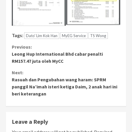
Tags:
Dato' Lim Kok Han
MyEG Service
TS Wong
Continue
Previous:
Leong Hup International Bhd cabar penalti
Reading
RM157.47 juta oleh MyCC
Next:
Rasuah dan Pengubahan wang haram: SPRM
panggil Na’imah isteri ketiga Daim, 2 anak hari ini
beri keterangan
Leave a Reply
Your email address will not be published.
Required