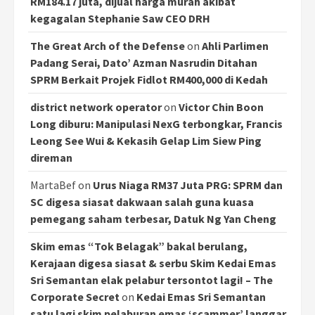
RM184.17 juta, dijual harga murah akibat
kegagalan Stephanie Saw CEO DRH
The Great Arch of the Defense
on
Ahli Parlimen
Padang Serai, Dato’ Azman Nasrudin Ditahan
SPRM Berkait Projek Fidlot RM400,000 di Kedah
district network operator
on
Victor Chin Boon
Long diburu: Manipulasi NexG terbongkar, Francis
Leong See Wui & Kekasih Gelap Lim Siew Ping
direman
MartaBef
on
Urus Niaga RM37 Juta PRG: SPRM dan
SC digesa siasat dakwaan salah guna kuasa
pemegang saham terbesar, Datuk Ng Yan Cheng
Skim emas “Tok Belagak” bakal berulang,
Kerajaan digesa siasat & serbu Skim Kedai Emas
Sri Semantan elak pelabur tersontot lagi! – The
Corporate Secret
on
Kedai Emas Sri Semantan
satu lagi skim pelaburan emas ‘scammer’ langgar