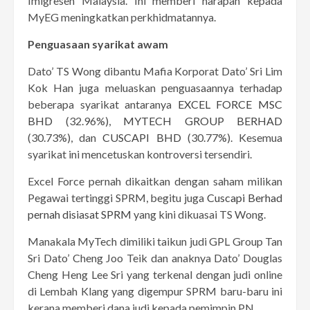
Imigresen Malaysia. Ini memberi harapan kepada
MyEG meningkatkan perkhidmatannya.
Penguasaan syarikat awam
Dato’ TS Wong dibantu Mafia Korporat Dato’ Sri Lim
Kok Han juga meluaskan penguasaannya terhadap
beberapa syarikat antaranya
EXCEL FORCE MSC
BHD
(32.96%),
MYTECH GROUP BERHAD
(30.73%), dan
CUSCAPI BHD
(30.77%). Kesemua
syarikat ini mencetuskan kontroversi tersendiri.
Excel Force pernah dikaitkan dengan saham milikan
Pegawai tertinggi SPRM, begitu juga
Cuscapi Berhad
pernah disiasat SPRM
yang kini dikuasai TS Wong.
Manakala MyTech dimiliki taikun judi GPL Group Tan
Sri Dato’ Cheng Joo Teik dan anaknya Dato’ Douglas
Cheng Heng Lee Sri yang terkenal dengan judi online
di Lembah Klang yang digempur SPRM baru-baru ini
kerana memberi dana judi kepada pemimpin PN.