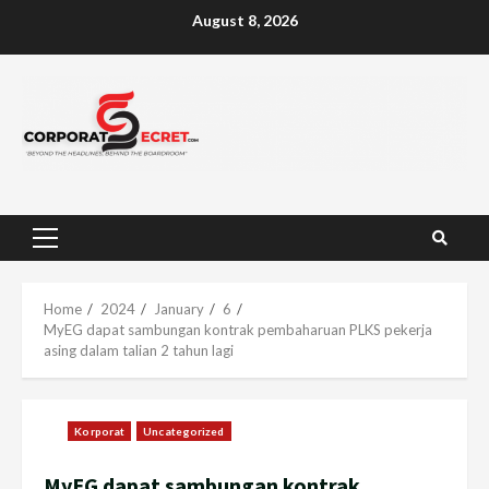
Skip
August 8, 2026
to
content
Primary
Menu
Home
2024
January
6
MyEG dapat sambungan kontrak pembaharuan PLKS pekerja
asing dalam talian 2 tahun lagi
Korporat
Uncategorized
MyEG dapat sambungan kontrak