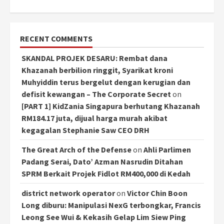
RECENT COMMENTS
SKANDAL PROJEK DESARU: Rembat dana
Khazanah berbilion ringgit, Syarikat kroni
Muhyiddin terus bergelut dengan kerugian dan
defisit kewangan – The Corporate Secret
on
[PART 1] KidZania Singapura berhutang Khazanah
RM184.17 juta, dijual harga murah akibat
kegagalan Stephanie Saw CEO DRH
The Great Arch of the Defense
on
Ahli Parlimen
Padang Serai, Dato’ Azman Nasrudin Ditahan
SPRM Berkait Projek Fidlot RM400,000 di Kedah
district network operator
on
Victor Chin Boon
Long diburu: Manipulasi NexG terbongkar, Francis
Leong See Wui & Kekasih Gelap Lim Siew Ping