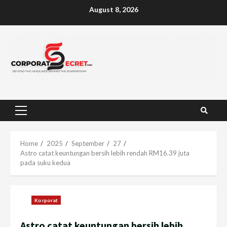
Skip
August 8, 2026
to
content
Primary
Menu
Home
2025
September
27
Astro catat keuntungan bersih lebih rendah RM16.39 juta
pada suku kedua
Korporat
Astro catat keuntungan bersih lebih