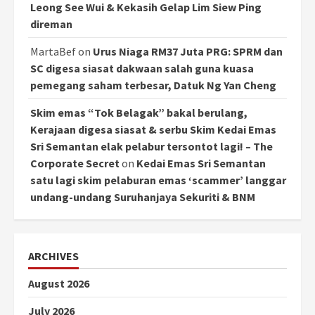
Leong See Wui & Kekasih Gelap Lim Siew Ping
direman
MartaBef
on
Urus Niaga RM37 Juta PRG: SPRM dan
SC digesa siasat dakwaan salah guna kuasa
pemegang saham terbesar, Datuk Ng Yan Cheng
Skim emas “Tok Belagak” bakal berulang,
Kerajaan digesa siasat & serbu Skim Kedai Emas
Sri Semantan elak pelabur tersontot lagi! – The
Corporate Secret
on
Kedai Emas Sri Semantan
satu lagi skim pelaburan emas ‘scammer’ langgar
undang-undang Suruhanjaya Sekuriti & BNM
ARCHIVES
August 2026
July 2026