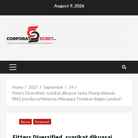
Skip
August 9, 2026
to
content
Primary
Menu
Home
2025
September
14
Fitters Diversified, syarikat dikuasai Jacky Phang didenda
RM2 juta Bursa Malaysia: Mengapa Tindakan Begitu Lambat?
Bursa
Korporat
Fitters Diversified, syarikat dikuasai