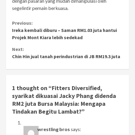
dengan pasaran yang mudah dimanipulasi oleh
segelintir pemain berkuasa.
Continue
Previous:
Ireka kembali diburu – Saman RM1.03 juta hantui
Reading
Projek Mont Kiara lebih sedekad
Next:
Chin Hin jual tanah perindustrian di JB RM19.3 juta
1 thought on “
Fitters Diversified,
syarikat dikuasai Jacky Phang didenda
RM2 juta Bursa Malaysia: Mengapa
Tindakan Begitu Lambat?
”
wrestling bros
says: