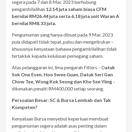
segera pada 7 dan 8 Mac 2023 berhubung
pengambilalihan
12.14 juta saham biasa CFM
bernilai RM26.44 juta serta 6.18 juta unit Waran A
bernilai RM8.33 juta.
Pengumuman yang hanya dibuat pada 9 Mac 2023
pula didapati tidak tepat, palsu dan mengelirukan –
khususnya kenyataan bahawa pengambilalihan tidak
tertakluk kepada kelulusan pemegang saham.
Atas pelanggaran ini, lima pengarah Fitters – D
atuk
Sok One Esen, Hoo Swee Guan, Datuk Seri Gan
Chow Tee, Wong Kok Seong dan Kho See Yiing
–
dikenakan penalti RM400,000 setiap seorang.
Persoalan Besar: SC & Bursa Lembab dan Tak
Kompeten?
Kenyataan Bursa menyebut keperluan membuat
pengumuman segera adalah asas penting dalam