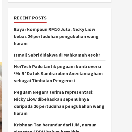
RECENT POSTS
Bayar kompaun RM10 Juta: Nicky Liow
bebas 26 pertuduhan pengubahan wang
haram
Ismail Sabri didakwa di Mahkamah esok?
HeiTech Padu lantik peguam kontroversi
‘Mr R’ Datuk Sandraruben Aneelamagham
sebagai Timbalan Pengerusi
Peguam Negara terima representasi:
Nicky Liow dibebaskan sepenuhnya
daripada 26 pertuduhan pengubahan wang
haram
Krishnan Tan berundur dari IJM, namun
siasatan SPRM belum berakhir