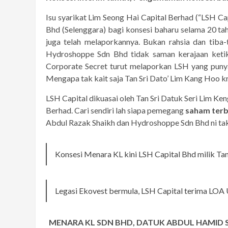
Isu syarikat Lim Seong Hai Capital Berhad (“LSH Cap
Bhd (Selenggara) bagi konsesi baharu selama 20 t
juga telah melaporkannya. Bukan rahsia dan tib
Hydroshoppe Sdn Bhd tidak saman kerajaan ketik
Corporate Secret turut melaporkan LSH yang puny
Mengapa tak kait saja Tan Sri Dato’ Lim Kang Hoo k
LSH Capital dikuasai oleh Tan Sri Datuk Seri Lim 
Berhad. Cari sendiri lah siapa pemegang
saham terb
Abdul Razak Shaikh dan Hydroshoppe Sdn Bhd ni tak 
Konsesi Menara KL kini LSH Capital Bhd milik T
Legasi Ekovest bermula, LSH Capital terima LOA
MENARA KL SDN BHD, DATUK ABDUL HAMID