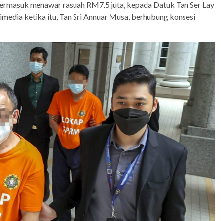
ermasuk menawar rasuah RM7.5 juta, kepada Datuk Tan Ser Lay
media ketika itu, Tan Sri Annuar Musa, berhubung konsesi