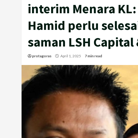
interim Menara KL:
Hamid perlu seles
saman LSH Capital 
protagoras
April 1, 2025
7 min read