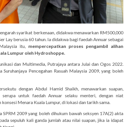
 pengarah syarikat berkenaan, didakwa menawarkan RM500,000
r Lay berusia 60 tahun. Ia didakwa bagi faedah Annuar sebagai
Malaysia itu,
mempercepatkan proses pengambil alihan
uala Lumpur oleh Hydroshoppe.
ikasi dan Multimedia, Putrajaya antara Julai dan Ogos 2022.
ta Suruhanjaya Pencegahan Rasuah Malaysia 2009, yang boleh
ersekutu dengan Abdul Hamid Shaikh, menawarkan suapan,
serupa untuk faedah Annuar selaku menteri, dengan niat
konsesi Menara Kuala Lumpur, di lokasi dan tarikh sama.
kta SPRM 2009 yang boleh dihukum bawah seksyen 17A(2) akta
 sepuluh kali ganda jumlah atau nilai suapan, jika ia idapat
 tinggi.