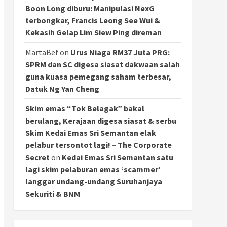
Boon Long diburu: Manipulasi NexG
terbongkar, Francis Leong See Wui &
Kekasih Gelap Lim Siew Ping direman
MartaBef
on
Urus Niaga RM37 Juta PRG:
SPRM dan SC digesa siasat dakwaan salah
guna kuasa pemegang saham terbesar,
Datuk Ng Yan Cheng
Skim emas “Tok Belagak” bakal
berulang, Kerajaan digesa siasat & serbu
Skim Kedai Emas Sri Semantan elak
pelabur tersontot lagi! – The Corporate
Secret
on
Kedai Emas Sri Semantan satu
lagi skim pelaburan emas ‘scammer’
langgar undang-undang Suruhanjaya
Sekuriti & BNM