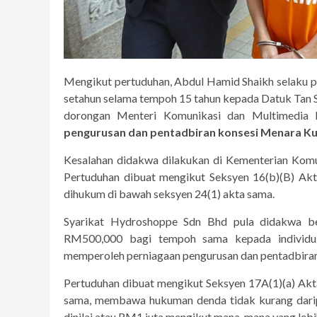
Mengikut pertuduhan, Abdul Hamid Shaikh selaku
setahun selama tempoh 15 tahun kepada Datuk Tan Se
dorongan Menteri Komunikasi dan Multimedia 
pengurusan dan pentadbiran konsesi Menara K
Kesalahan didakwa dilakukan di Kementerian Komun
Pertuduhan dibuat mengikut Seksyen 16(b)(B) Ak
dihukum di bawah seksyen 24(1) akta sama.
Syarikat Hydroshoppe Sdn Bhd pula didakwa b
RM500,000 bagi tempoh sama kepada individu 
memperoleh perniagaan pengurusan dan pentadbiran 
Pertuduhan dibuat mengikut Seksyen 17A(1)(a) A
sama, membawa hukuman denda tidak kurang daripada
dinilai atau RM1 juta mengikut mana-mana yang lebih