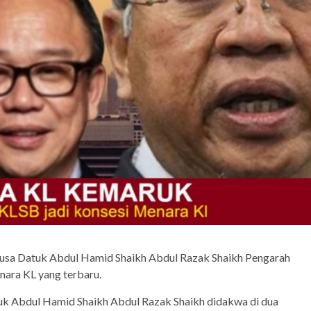
Musa Datuk Abdul Hamid Shaikh Abdul Razak Shaikh Pengarah
ara KL yang terbaru.
k Abdul Hamid Shaikh Abdul Razak Shaikh didakwa di dua