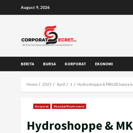
Skip
August 9, 2026
to
content
BERITA
BURSA
KORPORAT
EKONOMI
Home
2025
April
1
Hydroshoppe & MKLSB hanya kon
Korporat
Skandal/Kontroversi
Hydroshoppe & MK