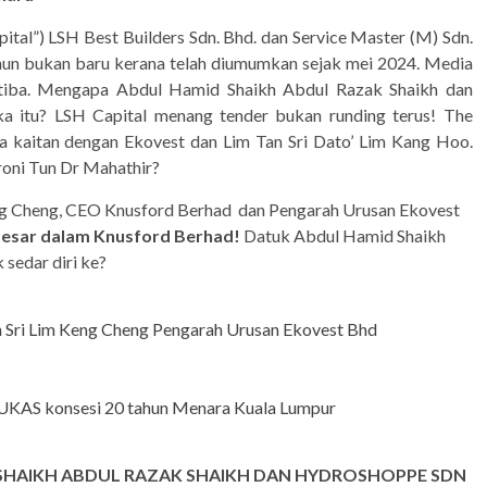
ital”) LSH Best Builders Sdn. Bhd. dan Service Master (M) Sdn.
ahun bukan baru kerana telah diumumkan sejak mei 2024. Media
a-tiba. Mengapa Abdul Hamid Shaikh Abdul Razak Shaikh dan
a itu? LSH Capital menang tender bukan runding terus! The
a kaitan dengan Ekovest dan Lim Tan Sri Dato’ Lim Kang Hoo.
roni Tun Dr Mahathir?
Keng Cheng, CEO Knusford Berhad dan Pengarah Urusan Ekovest
esar dalam Knusford Berhad!
Datuk Abdul Hamid Shaikh
sedar diri ke?
an Sri Lim Keng Cheng Pengarah Urusan Ekovest Bhd
 UKAS konsesi 20 tahun Menara Kuala Lumpur
 SHAIKH ABDUL RAZAK SHAIKH DAN HYDROSHOPPE SDN