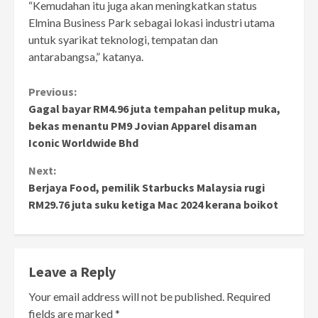
“Kemudahan itu juga akan meningkatkan status
Elmina Business Park sebagai lokasi industri utama
untuk syarikat teknologi, tempatan dan
antarabangsa,” katanya.
Continue
Previous:
Gagal bayar RM4.96 juta tempahan pelitup muka,
Reading
bekas menantu PM9 Jovian Apparel disaman
Iconic Worldwide Bhd
Next:
Berjaya Food, pemilik Starbucks Malaysia rugi
RM29.76 juta suku ketiga Mac 2024 kerana boikot
Leave a Reply
Your email address will not be published.
Required
fields are marked
*