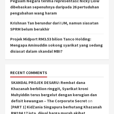
Peguam Negara terima representasi: Nicky Liow
dibebaskan sepenuhnya daripada 26 pertuduhan
pengubahan wang haram
Krishnan Tan berundur dari IJM, namun siasatan
SPRM belum berakhir
Projek Midport RM3.53 bilion Tanco Holding:
Mengapa Aminuddin sokong syarikat yang sedang
disiasat dalam skandal MBI?
RECENT COMMENTS
SKANDAL PROJEK DESARU: Rembat dana
Khazanah berbilion ringgit, Syarikat kroni
Muhyiddin terus bergelut dengan kerugian dan
defisit kewangan – The Corporate Secret
on
[PART 1] KidZania Singapura berhutang Khazanah
RM184.17 juta, dijual harga murah akibat