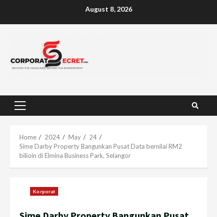
Skip
August 8, 2026
to
content
Primary
Menu
Home
2024
May
24
Sime Darby Property Bangunkan Pusat Data bernilai RM2
bilioin di Elmina Business Park, Selangor
Korporat
Sime Darby Property Bangunkan Pusat