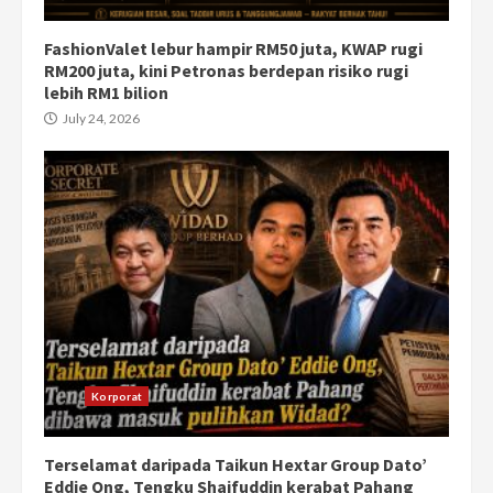
FashionValet lebur hampir RM50 juta, KWAP rugi
RM200 juta, kini Petronas berdepan risiko rugi
lebih RM1 bilion
July 24, 2026
Korporat
Terselamat daripada Taikun Hextar Group Dato’
Eddie Ong, Tengku Shaifuddin kerabat Pahang