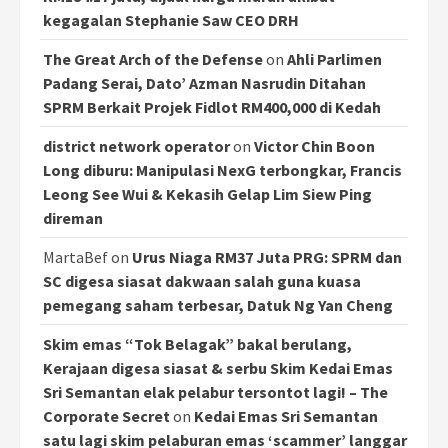
kegagalan Stephanie Saw CEO DRH
The Great Arch of the Defense
on
Ahli Parlimen
Padang Serai, Dato’ Azman Nasrudin Ditahan
SPRM Berkait Projek Fidlot RM400,000 di Kedah
district network operator
on
Victor Chin Boon
Long diburu: Manipulasi NexG terbongkar, Francis
Leong See Wui & Kekasih Gelap Lim Siew Ping
direman
MartaBef
on
Urus Niaga RM37 Juta PRG: SPRM dan
SC digesa siasat dakwaan salah guna kuasa
pemegang saham terbesar, Datuk Ng Yan Cheng
Skim emas “Tok Belagak” bakal berulang,
Kerajaan digesa siasat & serbu Skim Kedai Emas
Sri Semantan elak pelabur tersontot lagi! – The
Corporate Secret
on
Kedai Emas Sri Semantan
satu lagi skim pelaburan emas ‘scammer’ langgar