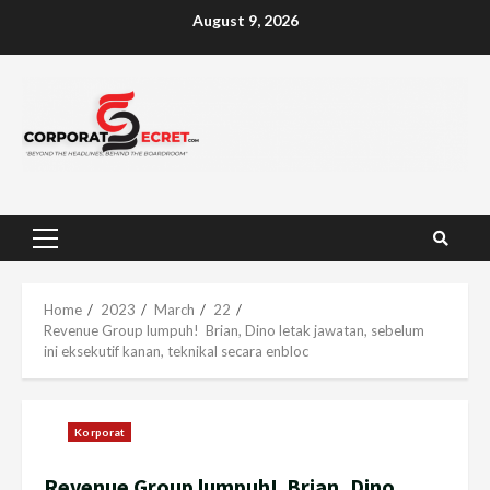
Skip
August 9, 2026
to
content
Primary
Menu
Home
2023
March
22
Revenue Group lumpuh! Brian, Dino letak jawatan, sebelum
ini eksekutif kanan, teknikal secara enbloc
Korporat
Revenue Group lumpuh! Brian, Dino