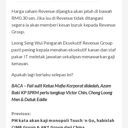
Harga saham Revenue dijangka akan jatuh di bawah
RM0.30 sen. Jika isu di Revenue tidak ditangani
segera ia akan memberi kesan buruk kepada Revenue
Group.
Leong Seng Wui Pengarah Eksekutif Revenue Group
pasti pening kepala menahan eksekutif kanan dan staf
pakar IT meletak jawatan sekalipun menawarkan gaji
lumayan.
Apakah lagi berlaku selepas ini?
BACA –
Fail sulit Ketua Mafia Korporat didedah, Azam
Baki KP SPRM perlu tangkap Victor Chin, Chong Loong
Men & Datuk Eddie
Continue
Previous:
PM kata akan kaji monopoli Touch ‘n Go, habislah
Reading
CIMB Group & ANT Group dari China