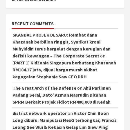
RECENT COMMENTS
SKANDAL PROJEK DESARU: Rembat dana
Khazanah berbilion ringgit, Syarikat kroni
Muhyiddin terus bergelut dengan kerugian dan
defisit kewangan – The Corporate Secret
on
[PART 1] KidZania Singapura berhutang Khazanah
RM184.17 juta, dijual harga murah akibat
kegagalan Stephanie Saw CEO DRH
The Great Arch of the Defense
on
Ahli Parlimen
Padang Serai, Dato’ Azman Nasrudin Ditahan
SPRM Berkait Projek Fidlot RM400,000 di Kedah
district network operator
on
Victor Chin Boon
Long diburu: Manipulasi NexG terbongkar, Francis
Leong See Wui & Kekasih Gelap Lim Siew Ping