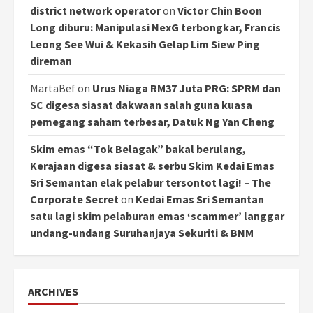
district network operator
on
Victor Chin Boon
Long diburu: Manipulasi NexG terbongkar, Francis
Leong See Wui & Kekasih Gelap Lim Siew Ping
direman
MartaBef
on
Urus Niaga RM37 Juta PRG: SPRM dan
SC digesa siasat dakwaan salah guna kuasa
pemegang saham terbesar, Datuk Ng Yan Cheng
Skim emas “Tok Belagak” bakal berulang,
Kerajaan digesa siasat & serbu Skim Kedai Emas
Sri Semantan elak pelabur tersontot lagi! – The
Corporate Secret
on
Kedai Emas Sri Semantan
satu lagi skim pelaburan emas ‘scammer’ langgar
undang-undang Suruhanjaya Sekuriti & BNM
ARCHIVES