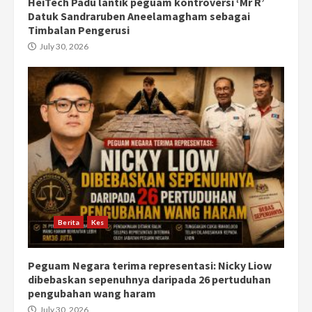
HeiTech Padu lantik peguam kontroversi ‘Mr R’
Datuk Sandraruben Aneelamagham sebagai
Timbalan Pengerusi
July 30, 2026
Berita
Kes
Peguam Negara terima representasi: Nicky Liow
dibebaskan sepenuhnya daripada 26 pertuduhan
pengubahan wang haram
July 30, 2026