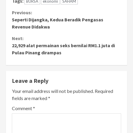
Tags:
BURSA
ekonomi
SAHAM
Continue
Previous:
Seperti Dijangka, Kedua Beradik Pengasas
Reading
Revenue Didakwa
Next:
22,929 alat permainan seks bernilai RM1.1 juta di
Pulau Pinang dirampas
Leave a Reply
Your email address will not be published.
Required
fields are marked
*
Comment
*