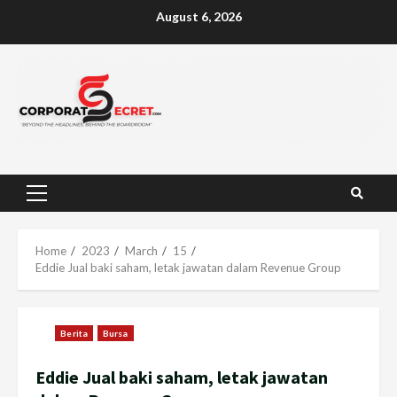
Skip
August 6, 2026
to
content
Primary
Menu
Home
2023
March
15
Eddie Jual baki saham, letak jawatan dalam Revenue Group
Berita
Bursa
Eddie Jual baki saham, letak jawatan