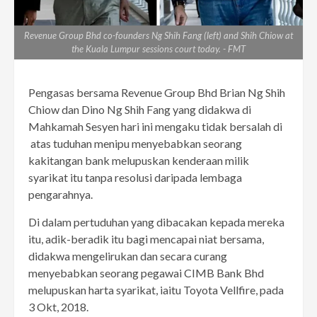
Revenue Group Bhd co-founders Ng Shih Fang (left) and Shih Chiow at
the Kuala Lumpur sessions court today. - FMT
Pengasas bersama Revenue Group Bhd Brian Ng Shih
Chiow dan Dino Ng Shih Fang yang didakwa di
Mahkamah Sesyen hari ini mengaku tidak bersalah di
atas tuduhan menipu menyebabkan seorang
kakitangan bank melupuskan kenderaan milik
syarikat itu tanpa resolusi daripada lembaga
pengarahnya.
Di dalam pertuduhan yang dibacakan kepada mereka
itu, adik-beradik itu bagi mencapai niat bersama,
didakwa mengelirukan dan secara curang
menyebabkan seorang pegawai CIMB Bank Bhd
melupuskan harta syarikat, iaitu Toyota Vellfire, pada
3 Okt, 2018.