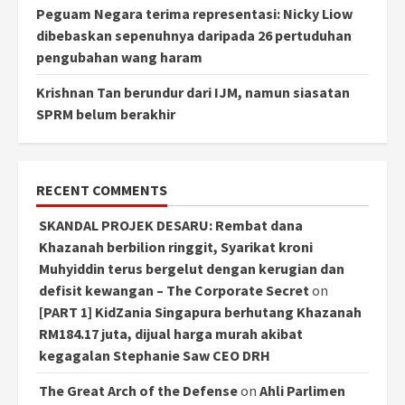
Peguam Negara terima representasi: Nicky Liow
dibebaskan sepenuhnya daripada 26 pertuduhan
pengubahan wang haram
Krishnan Tan berundur dari IJM, namun siasatan
SPRM belum berakhir
RECENT COMMENTS
SKANDAL PROJEK DESARU: Rembat dana
Khazanah berbilion ringgit, Syarikat kroni
Muhyiddin terus bergelut dengan kerugian dan
defisit kewangan – The Corporate Secret
on
[PART 1] KidZania Singapura berhutang Khazanah
RM184.17 juta, dijual harga murah akibat
kegagalan Stephanie Saw CEO DRH
The Great Arch of the Defense
on
Ahli Parlimen