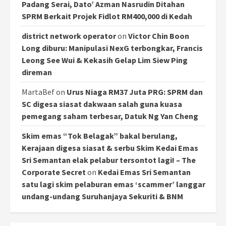
Padang Serai, Dato’ Azman Nasrudin Ditahan
SPRM Berkait Projek Fidlot RM400,000 di Kedah
district network operator
on
Victor Chin Boon
Long diburu: Manipulasi NexG terbongkar, Francis
Leong See Wui & Kekasih Gelap Lim Siew Ping
direman
MartaBef
on
Urus Niaga RM37 Juta PRG: SPRM dan
SC digesa siasat dakwaan salah guna kuasa
pemegang saham terbesar, Datuk Ng Yan Cheng
Skim emas “Tok Belagak” bakal berulang,
Kerajaan digesa siasat & serbu Skim Kedai Emas
Sri Semantan elak pelabur tersontot lagi! – The
Corporate Secret
on
Kedai Emas Sri Semantan
satu lagi skim pelaburan emas ‘scammer’ langgar
undang-undang Suruhanjaya Sekuriti & BNM