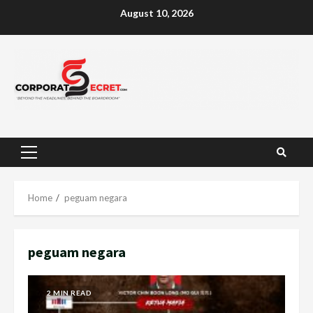
Skip
August 10, 2026
to
content
Primary
Menu
Home
peguam negara
peguam negara
2 MIN READ