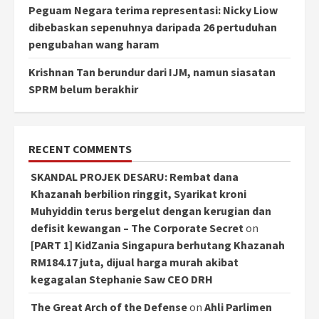
Peguam Negara terima representasi: Nicky Liow
dibebaskan sepenuhnya daripada 26 pertuduhan
pengubahan wang haram
Krishnan Tan berundur dari IJM, namun siasatan
SPRM belum berakhir
RECENT COMMENTS
SKANDAL PROJEK DESARU: Rembat dana
Khazanah berbilion ringgit, Syarikat kroni
Muhyiddin terus bergelut dengan kerugian dan
defisit kewangan – The Corporate Secret
on
[PART 1] KidZania Singapura berhutang Khazanah
RM184.17 juta, dijual harga murah akibat
kegagalan Stephanie Saw CEO DRH
The Great Arch of the Defense
on
Ahli Parlimen