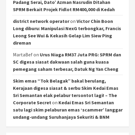
Padang Serai, Dato’ Azman Nasrudin Ditahan
SPRM Berkait Projek Fidlot RM400,000 di Kedah
district network operator
on
Victor Chin Boon
Long diburu: Manipulasi NexG terbongkar, Francis
Leong See Wui & Kekasih Gelap Lim Siew Ping
direman
MartaBef
on
Urus Niaga RM37 Juta PRG: SPRM dan
SC digesa siasat dakwaan salah guna kuasa
pemegang saham terbesar, Datuk Ng Yan Cheng
Skim emas “Tok Belagak” bakal berulang,
Kerajaan digesa siasat & serbu Skim Kedai Emas
Sri Semantan elak pelabur tersontot lagi! – The
Corporate Secret
on
Kedai Emas Sri Semantan
satu lagi skim pelaburan emas ‘scammer’ langgar
undang-undang Suruhanjaya Sekuriti & BNM