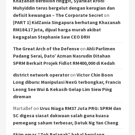
Khazanah berbilion ringgit, Syarikat kroni
Muhyiddin terus bergelut dengan kerugian dan
defisit kewangan – The Corporate Secret
on
[PART 1] KidZania Singapura berhutang Khazanah
RM184.17 juta, dijual harga murah akibat
kegagalan Stephanie Saw CEO DRH
The Great Arch of the Defense
on
Ahli Parlimen
Padang Serai, Dato’ Azman Nasrudin Ditahan
SPRM Berkait Projek Fidlot RM400,000 di Kedah
district network operator
on
Victor Chin Boon
Long diburu: Manipulasi NexG terbongkar, Francis
Leong See Wui & Kekasih Gelap Lim Siew Ping
direman
MartaBef
on
Urus Niaga RM37 Juta PRG: SPRM dan
SC digesa siasat dakwaan salah guna kuasa
pemegang saham terbesar, Datuk Ng Yan Cheng
Skim emas “Tok Belagak” bakal berulang,