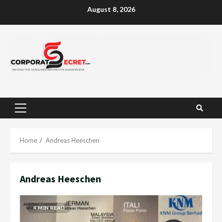
Skip
August 8, 2026
to
content
Primary
Menu
Home
Andreas Heeschen
Andreas Heeschen
4 MIN READ