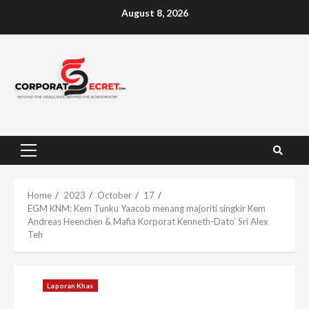
Skip
August 8, 2026
to
content
Primary
Menu
Home
2023
October
17
EGM KNM: Kem Tunku Yaacob menang majoriti singkir Kem
Andreas Heenchen & Mafia Korporat Kenneth-Dato’ Sri Alex
Teh
Laporan Khas