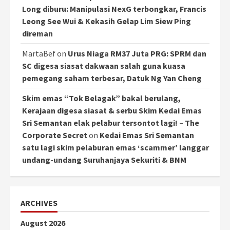
Long diburu: Manipulasi NexG terbongkar, Francis
Leong See Wui & Kekasih Gelap Lim Siew Ping
direman
MartaBef
on
Urus Niaga RM37 Juta PRG: SPRM dan
SC digesa siasat dakwaan salah guna kuasa
pemegang saham terbesar, Datuk Ng Yan Cheng
Skim emas “Tok Belagak” bakal berulang,
Kerajaan digesa siasat & serbu Skim Kedai Emas
Sri Semantan elak pelabur tersontot lagi! – The
Corporate Secret
on
Kedai Emas Sri Semantan
satu lagi skim pelaburan emas ‘scammer’ langgar
undang-undang Suruhanjaya Sekuriti & BNM
ARCHIVES
August 2026