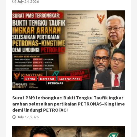
July 24, 2026
Berita
Korporat
Laporan Khas
Surat PM9 terbongkar: Bukti Tengku Taufik ingkar
arahan selesaikan pertikaian PETRONAS–Kingtime
demi lindungi PETROFAC!
July 17, 2026