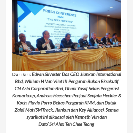
Dari kiri:
Edwin Silvester Das CEO Jiankun International
Bhd, William H Van Vliet III Pengarah Bukan Eksekutif
CN Asia Corporation Bhd
,
Ghani Yusof bekas Pengerusi
Komarkcop, Andreas Heeschen Penjual Senjata Heckler &
Koch
,
Flavio Porro Bekas Pengarah KNM, dan Datuk
Zaidi Mat (SMTrack, Jiankun dan Key Alliance)
.
Semua
syarikat ini dikuasai oleh Kenneth Vun dan
Dato’ Sri Alex Teh Chee Teong