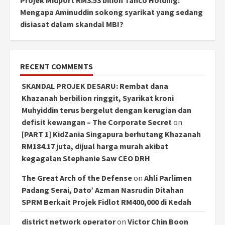
Mengapa Aminuddin sokong syarikat yang sedang
disiasat dalam skandal MBI?
RECENT COMMENTS
SKANDAL PROJEK DESARU: Rembat dana
Khazanah berbilion ringgit, Syarikat kroni
Muhyiddin terus bergelut dengan kerugian dan
defisit kewangan – The Corporate Secret
on
[PART 1] KidZania Singapura berhutang Khazanah
RM184.17 juta, dijual harga murah akibat
kegagalan Stephanie Saw CEO DRH
The Great Arch of the Defense
on
Ahli Parlimen
Padang Serai, Dato’ Azman Nasrudin Ditahan
SPRM Berkait Projek Fidlot RM400,000 di Kedah
district network operator
on
Victor Chin Boon