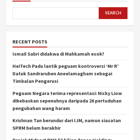
SEARCH
RECENT POSTS
Ismail Sabri didakwa di Mahkamah esok?
HeiTech Padu lantik peguam kontroversi ‘Mr R’
Datuk Sandraruben Aneelamagham sebagai
Timbalan Pengerusi
Peguam Negara terima representasi: Nicky Liow
dibebaskan sepenuhnya daripada 26 pertuduhan
pengubahan wang haram
Krishnan Tan berundur dari IJM, namun siasatan
SPRM belum berakhir
Projek Midport RM3.53 bilion Tanco Holding: