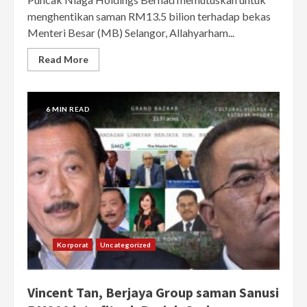
menghentikan saman RM13.5 bilion terhadap bekas
Menteri Besar (MB) Selangor, Allahyarham...
Read More
6 MIN READ
Korporat
Uncategorized
Vincent Tan, Berjaya Group saman Sanusi