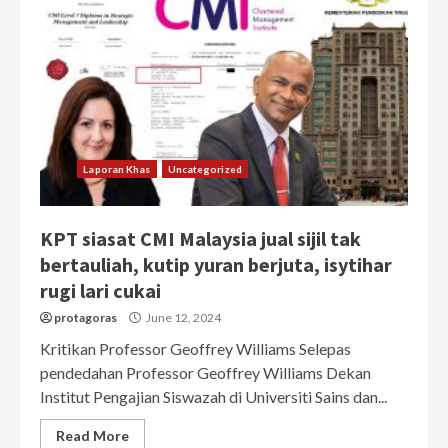
Laporan Khas
Uncategorized
KPT siasat CMI Malaysia jual sijil tak
bertauliah, kutip yuran berjuta, isytihar
rugi lari cukai
protagoras
June 12, 2024
Kritikan Professor Geoffrey Williams Selepas
pendedahan Professor Geoffrey Williams Dekan
Institut Pengajian Siswazah di Universiti Sains dan...
Read More