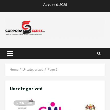
Skip
August 6, 2026
to
content
Primary
Menu
Home
Uncategorized
Page 2
Uncategorized
5 MIN READ