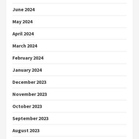
June 2024
May 2024
April 2024
March 2024
February 2024
January 2024
December 2023
November 2023
October 2023
September 2023
August 2023