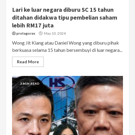
Lari ke luar negara diburu SC 15 tahun
ditahan didakwa tipu pembelian saham
lebih RM17 juta
protagoras
May 10, 2024
Wong Jit Kiang atau Daniel Wong yang diburu pihak
berkuasa selama 15 tahun bersembuyi di luar negara...
Read More
3 MIN READ