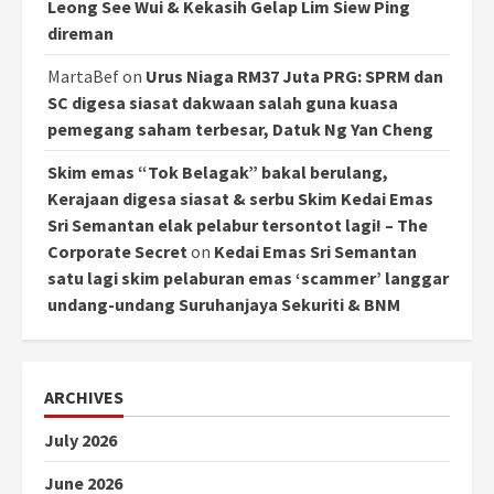
Leong See Wui & Kekasih Gelap Lim Siew Ping
direman
MartaBef
on
Urus Niaga RM37 Juta PRG: SPRM dan
SC digesa siasat dakwaan salah guna kuasa
pemegang saham terbesar, Datuk Ng Yan Cheng
Skim emas “Tok Belagak” bakal berulang,
Kerajaan digesa siasat & serbu Skim Kedai Emas
Sri Semantan elak pelabur tersontot lagi! – The
Corporate Secret
on
Kedai Emas Sri Semantan
satu lagi skim pelaburan emas ‘scammer’ langgar
undang-undang Suruhanjaya Sekuriti & BNM
ARCHIVES
July 2026
June 2026