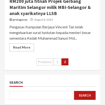
RM200 juta fitnah Projek Gerbang
Maritim Selangor milik MBI-Selangor &
anak syarikatnya LLSB
protagoras
August 8, 2023
Pengasas Kumpulan Berjaya Vincent Tan telah
mengeluarkan surat tuntutan kepada menteri besar
sementara Kedah Muhammad Sanusi Md...
Read More
Posts
Previous
1
2
pagination
SEARCH
SEARCH