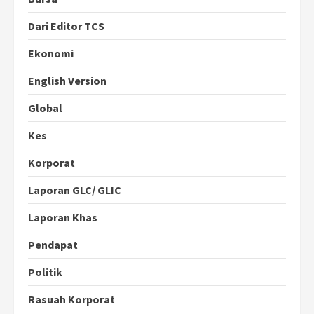
Dari Editor TCS
Ekonomi
English Version
Global
Kes
Korporat
Laporan GLC/ GLIC
Laporan Khas
Pendapat
Politik
Rasuah Korporat