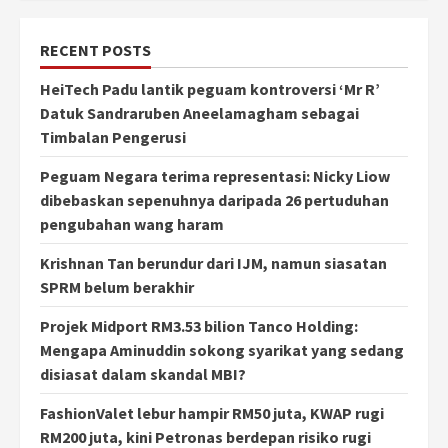
RECENT POSTS
HeiTech Padu lantik peguam kontroversi ‘Mr R’
Datuk Sandraruben Aneelamagham sebagai
Timbalan Pengerusi
Peguam Negara terima representasi: Nicky Liow
dibebaskan sepenuhnya daripada 26 pertuduhan
pengubahan wang haram
Krishnan Tan berundur dari IJM, namun siasatan
SPRM belum berakhir
Projek Midport RM3.53 bilion Tanco Holding:
Mengapa Aminuddin sokong syarikat yang sedang
disiasat dalam skandal MBI?
FashionValet lebur hampir RM50 juta, KWAP rugi
RM200 juta, kini Petronas berdepan risiko rugi