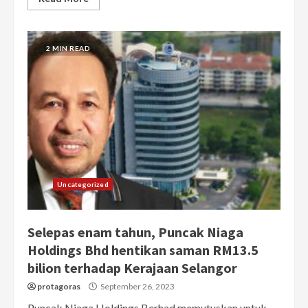
2 MIN READ
Uncategorized
Selepas enam tahun, Puncak Niaga
Holdings Bhd hentikan saman RM13.5
bilion terhadap Kerajaan Selangor
protagoras
September 26, 2023
Puncak Niaga Holdings Berhad memutuskan untuk