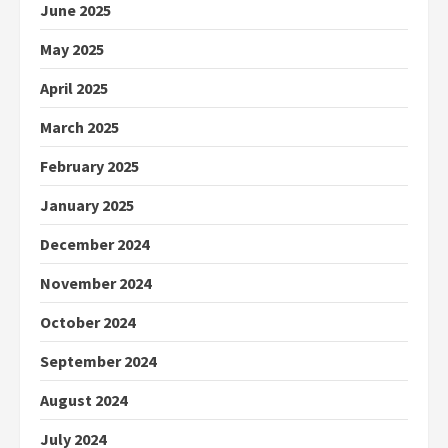
June 2025
May 2025
April 2025
March 2025
February 2025
January 2025
December 2024
November 2024
October 2024
September 2024
August 2024
July 2024