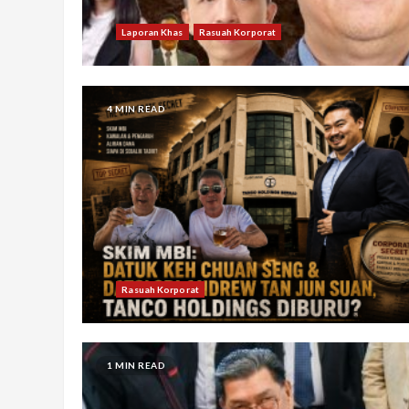
Laporan Khas
Rasuah Korporat
4 MIN READ
Rasuah Korporat
1 MIN READ