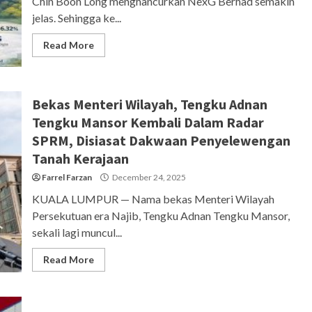
Chin Boon Long menghancurkan NexG Berhad semakin
jelas. Sehingga ke...
Read More
Bekas Menteri Wilayah, Tengku Adnan
Tengku Mansor Kembali Dalam Radar
SPRM, Disiasat Dakwaan Penyelewengan
Tanah Kerajaan
Farrel Farzan
December 24, 2025
KUALA LUMPUR — Nama bekas Menteri Wilayah
Persekutuan era Najib, Tengku Adnan Tengku Mansor,
sekali lagi muncul...
Read More