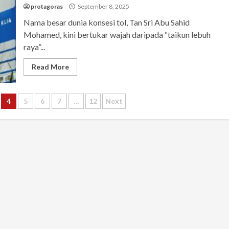
protagoras
September 8, 2025
Nama besar dunia konsesi tol, Tan Sri Abu Sahid
Mohamed, kini bertukar wajah daripada “taikun lebuh
raya”...
Read More
4
5
6
7
…
12
Next