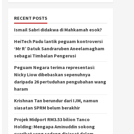
RECENT POSTS
Ismail Sabri didakwa di Mahkamah esok?
HeiTech Padu lantik peguam kontroversi
‘Mr R’ Datuk Sandraruben Aneelamagham
sebagai Timbalan Pengerusi
Peguam Negara terima representasi:
Nicky Liow dibebaskan sepenuhnya
daripada 26 pertuduhan pengubahan wang
haram
Krishnan Tan berundur dari IJM, namun
siasatan SPRM belum berakhir
Projek Midport RM3.53 bilion Tanco
Holding: Mengapa Aminuddin sokong
syarikat yang sedang disiasat dalam