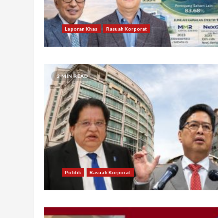
Laporan Khas
Rasuah Korporat
2 MIN READ
Politik
Rasuah Korporat