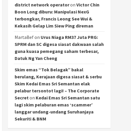
district network operator
on
Victor Chin
Boon Long diburu: Manipulasi NexG
terbongkar, Francis Leong See Wui &
Kekasih Gelap Lim Siew Ping direman
MartaBef
on
Urus Niaga RM37 Juta PRG:
SPRM dan SC digesa siasat dakwaan salah
guna kuasa pemegang saham terbesar,
Datuk Ng Yan Cheng
Skim emas “Tok Belagak” bakal
berulang, Kerajaan digesa siasat & serbu
Skim Kedai Emas Sri Semantan elak
pelabur tersontot lagi! – The Corporate
Secret
on
Kedai Emas Sri Semantan satu
lagi skim pelaburan emas ‘scammer’
langgar undang-undang Suruhanjaya
Sekuriti & BNM