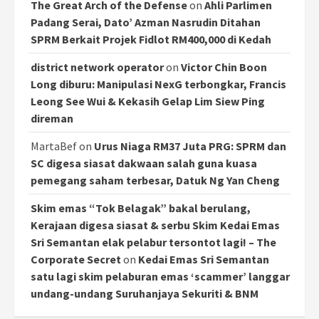
The Great Arch of the Defense
on
Ahli Parlimen
Padang Serai, Dato’ Azman Nasrudin Ditahan
SPRM Berkait Projek Fidlot RM400,000 di Kedah
district network operator
on
Victor Chin Boon
Long diburu: Manipulasi NexG terbongkar, Francis
Leong See Wui & Kekasih Gelap Lim Siew Ping
direman
MartaBef
on
Urus Niaga RM37 Juta PRG: SPRM dan
SC digesa siasat dakwaan salah guna kuasa
pemegang saham terbesar, Datuk Ng Yan Cheng
Skim emas “Tok Belagak” bakal berulang,
Kerajaan digesa siasat & serbu Skim Kedai Emas
Sri Semantan elak pelabur tersontot lagi! – The
Corporate Secret
on
Kedai Emas Sri Semantan
satu lagi skim pelaburan emas ‘scammer’ langgar
undang-undang Suruhanjaya Sekuriti & BNM