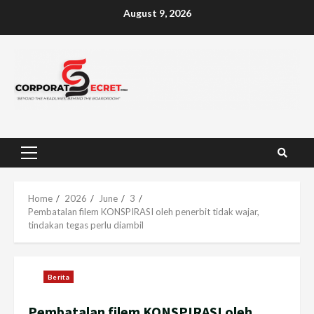
Skip
August 9, 2026
to
content
Primary
Menu
Home
2026
June
3
Pembatalan filem KONSPIRASI oleh penerbit tidak wajar,
tindakan tegas perlu diambil
Berita
Pembatalan filem KONSPIRASI oleh