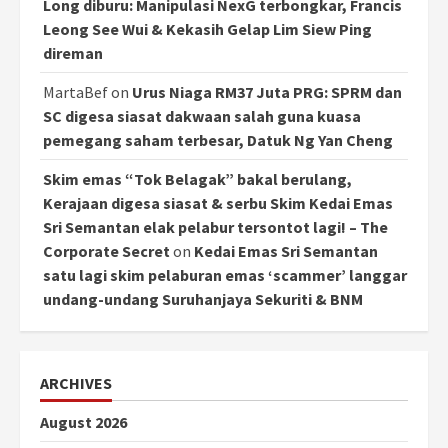
Long diburu: Manipulasi NexG terbongkar, Francis
Leong See Wui & Kekasih Gelap Lim Siew Ping
direman
MartaBef
on
Urus Niaga RM37 Juta PRG: SPRM dan
SC digesa siasat dakwaan salah guna kuasa
pemegang saham terbesar, Datuk Ng Yan Cheng
Skim emas “Tok Belagak” bakal berulang,
Kerajaan digesa siasat & serbu Skim Kedai Emas
Sri Semantan elak pelabur tersontot lagi! – The
Corporate Secret
on
Kedai Emas Sri Semantan
satu lagi skim pelaburan emas ‘scammer’ langgar
undang-undang Suruhanjaya Sekuriti & BNM
ARCHIVES
August 2026