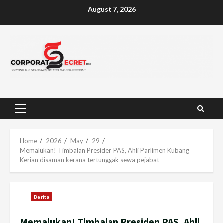
Skip
August 7, 2026
to
content
Primary
Menu
Home
2026
May
29
Memalukan! Timbalan Presiden PAS, Ahli Parlimen Kubang
Kerian disaman kerana tertunggak sewa pejabat
Berita
Memalukan! Timbalan Presiden PAS, Ahli