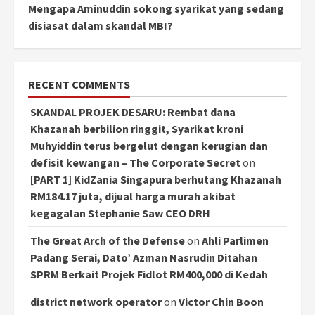
Mengapa Aminuddin sokong syarikat yang sedang
disiasat dalam skandal MBI?
RECENT COMMENTS
SKANDAL PROJEK DESARU: Rembat dana
Khazanah berbilion ringgit, Syarikat kroni
Muhyiddin terus bergelut dengan kerugian dan
defisit kewangan – The Corporate Secret
on
[PART 1] KidZania Singapura berhutang Khazanah
RM184.17 juta, dijual harga murah akibat
kegagalan Stephanie Saw CEO DRH
The Great Arch of the Defense
on
Ahli Parlimen
Padang Serai, Dato’ Azman Nasrudin Ditahan
SPRM Berkait Projek Fidlot RM400,000 di Kedah
district network operator
on
Victor Chin Boon