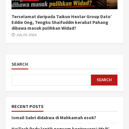
Terselamat daripada Taikun Hextar Group Dato’
Eddie Ong, Tengku Shaifuddin kerabat Pahang
dibawa masuk pulihkan Widad?
July 20, 2026
SEARCH
SEARCH
RECENT POSTS
Ismail Sabri didakwa di Mahkamah esok?
HeiTech Padu lantik peguam kontroversi ‘Mr R’