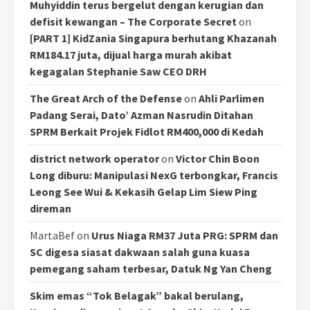
Muhyiddin terus bergelut dengan kerugian dan
defisit kewangan – The Corporate Secret
on
[PART 1] KidZania Singapura berhutang Khazanah
RM184.17 juta, dijual harga murah akibat
kegagalan Stephanie Saw CEO DRH
The Great Arch of the Defense
on
Ahli Parlimen
Padang Serai, Dato’ Azman Nasrudin Ditahan
SPRM Berkait Projek Fidlot RM400,000 di Kedah
district network operator
on
Victor Chin Boon
Long diburu: Manipulasi NexG terbongkar, Francis
Leong See Wui & Kekasih Gelap Lim Siew Ping
direman
MartaBef
on
Urus Niaga RM37 Juta PRG: SPRM dan
SC digesa siasat dakwaan salah guna kuasa
pemegang saham terbesar, Datuk Ng Yan Cheng
Skim emas “Tok Belagak” bakal berulang,