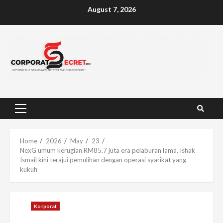
Skip
August 7, 2026
to
content
Primary
Menu
Home
2026
May
23
NexG umum kerugian RM85.7 juta era pelaburan lama, Ishak
Ismail kini terajui pemulihan dengan operasi syarikat yang
kukuh
Korporat