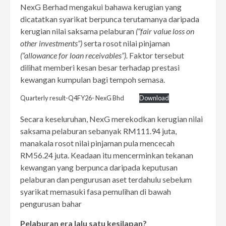
NexG Berhad mengakui bahawa kerugian yang
dicatatkan syarikat berpunca terutamanya daripada
kerugian nilai saksama pelaburan
(“fair value loss on
other investments”)
serta rosot nilai pinjaman
(“allowance for loan receivables”).
Faktor tersebut
dilihat memberi kesan besar terhadap prestasi
kewangan kumpulan bagi tempoh semasa.
Quarterly result-Q4FY26- NexG Bhd
Download
Secara keseluruhan, NexG merekodkan kerugian nilai
saksama pelaburan sebanyak RM111.94 juta,
manakala rosot nilai pinjaman pula mencecah
RM56.24 juta. Keadaan itu mencerminkan tekanan
kewangan yang berpunca daripada keputusan
pelaburan dan pengurusan aset terdahulu sebelum
syarikat memasuki fasa pemulihan di bawah
pengurusan bahar
Pelaburan era lalu satu kesilapan?