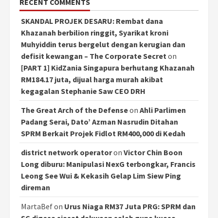
RECENT COMMENTS
SKANDAL PROJEK DESARU: Rembat dana
Khazanah berbilion ringgit, Syarikat kroni
Muhyiddin terus bergelut dengan kerugian dan
defisit kewangan – The Corporate Secret
on
[PART 1] KidZania Singapura berhutang Khazanah
RM184.17 juta, dijual harga murah akibat
kegagalan Stephanie Saw CEO DRH
The Great Arch of the Defense
on
Ahli Parlimen
Padang Serai, Dato’ Azman Nasrudin Ditahan
SPRM Berkait Projek Fidlot RM400,000 di Kedah
district network operator
on
Victor Chin Boon
Long diburu: Manipulasi NexG terbongkar, Francis
Leong See Wui & Kekasih Gelap Lim Siew Ping
direman
MartaBef
on
Urus Niaga RM37 Juta PRG: SPRM dan