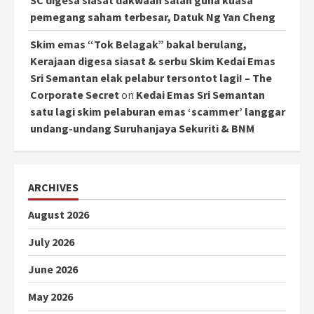
SC digesa siasat dakwaan salah guna kuasa
pemegang saham terbesar, Datuk Ng Yan Cheng
Skim emas “Tok Belagak” bakal berulang,
Kerajaan digesa siasat & serbu Skim Kedai Emas
Sri Semantan elak pelabur tersontot lagi! – The
Corporate Secret
on
Kedai Emas Sri Semantan
satu lagi skim pelaburan emas ‘scammer’ langgar
undang-undang Suruhanjaya Sekuriti & BNM
ARCHIVES
August 2026
July 2026
June 2026
May 2026