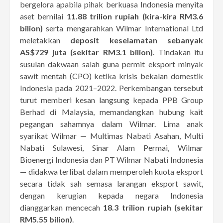
bergelora apabila pihak berkuasa Indonesia menyita
aset bernilai
11.88 trilion rupiah (kira-kira RM3.6
bilion)
serta mengarahkan Wilmar International Ltd
meletakkan
deposit keselamatan sebanyak
AS$729 juta (sekitar RM3.1 bilion)
. Tindakan itu
susulan dakwaan salah guna permit eksport minyak
sawit mentah (CPO) ketika krisis bekalan domestik
Indonesia pada 2021–2022. Perkembangan tersebut
turut memberi kesan langsung kepada PPB Group
Berhad di Malaysia, memandangkan hubung kait
pegangan sahamnya dalam Wilmar. Lima anak
syarikat Wilmar — Multimas Nabati Asahan, Multi
Nabati Sulawesi, Sinar Alam Permai, Wilmar
Bioenergi Indonesia dan PT Wilmar Nabati Indonesia
— didakwa terlibat dalam memperoleh kuota eksport
secara tidak sah semasa larangan eksport sawit,
dengan kerugian kepada negara Indonesia
dianggarkan mencecah
18.3 trilion rupiah (sekitar
RM5.55 bilion)
.