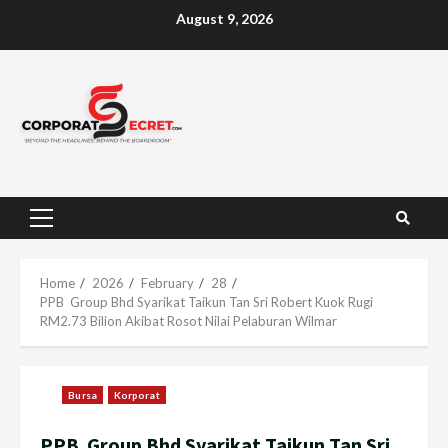
Skip
August 9, 2026
to
content
Primary
Menu
Home
2026
February
28
PPB Group Bhd Syarikat Taikun Tan Sri Robert Kuok Rugi
RM2.73 Bilion Akibat Rosot Nilai Pelaburan Wilmar
Bursa
Korporat
PPB Group Bhd Syarikat Taikun Tan Sri