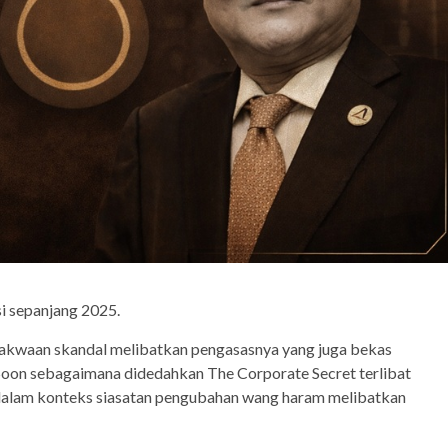
i sepanjang 2025.
n dakwaan skandal melibatkan pengasasnya yang juga bekas
 Soon sebagaimana didedahkan The Corporate Secret terlibat
 dalam konteks siasatan pengubahan wang haram melibatkan