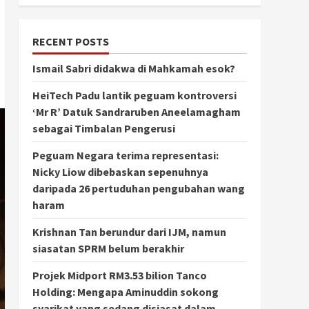
RECENT POSTS
Ismail Sabri didakwa di Mahkamah esok?
HeiTech Padu lantik peguam kontroversi
‘Mr R’ Datuk Sandraruben Aneelamagham
sebagai Timbalan Pengerusi
Peguam Negara terima representasi:
Nicky Liow dibebaskan sepenuhnya
daripada 26 pertuduhan pengubahan wang
haram
Krishnan Tan berundur dari IJM, namun
siasatan SPRM belum berakhir
Projek Midport RM3.53 bilion Tanco
Holding: Mengapa Aminuddin sokong
syarikat yang sedang disiasat dalam