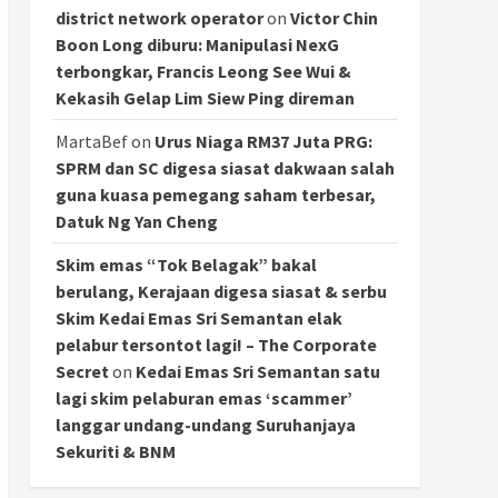
district network operator
on
Victor Chin
Boon Long diburu: Manipulasi NexG
terbongkar, Francis Leong See Wui &
Kekasih Gelap Lim Siew Ping direman
MartaBef
on
Urus Niaga RM37 Juta PRG:
SPRM dan SC digesa siasat dakwaan salah
guna kuasa pemegang saham terbesar,
Datuk Ng Yan Cheng
Skim emas “Tok Belagak” bakal
berulang, Kerajaan digesa siasat & serbu
Skim Kedai Emas Sri Semantan elak
pelabur tersontot lagi! – The Corporate
Secret
on
Kedai Emas Sri Semantan satu
lagi skim pelaburan emas ‘scammer’
langgar undang-undang Suruhanjaya
Sekuriti & BNM