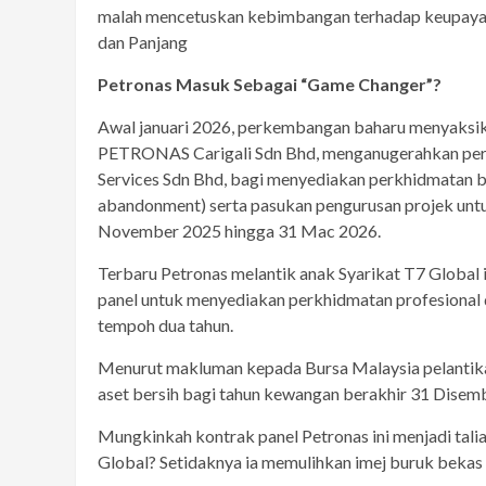
malah mencetuskan kebimbangan terhadap keupayaa
dan Panjang
Petronas Masuk Sebagai “Game Changer”?
Awal januari 2026, perkembangan baharu menyaksika
PETRONAS Carigali Sdn Bhd, menganugerahkan perin
Services Sdn Bhd, bagi menyediakan perkhidmatan b
abandonment) serta pasukan pengurusan projek untu
November 2025 hingga 31 Mac 2026.
Terbaru Petronas melantik anak Syarikat T7 Global 
panel untuk menyediakan perkhidmatan profesional
tempoh dua tahun.
Menurut makluman kepada Bursa Malaysia pelantika
aset bersih bagi tahun kewangan berakhir 31 Disemb
Mungkinkah kontrak panel Petronas ini menjadi tal
Global? Setidaknya ia memulihkan imej buruk beka