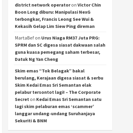
district network operator
on
Victor Chin
Boon Long diburu: Manipulasi NexG
terbongkar, Francis Leong See Wui &
Kekasih Gelap Lim Siew Ping direman
MartaBef
on
Urus Niaga RM37 Juta PRG:
SPRM dan SC digesa siasat dakwaan salah
guna kuasa pemegang saham terbesar,
Datuk Ng Yan Cheng
Skim emas “Tok Belagak” bakal
berulang, Kerajaan digesa siasat & serbu
Skim Kedai Emas Sri Semantan elak
pelabur tersontot lagi! – The Corporate
Secret
on
Kedai Emas Sri Semantan satu
lagi skim pelaburan emas ‘scammer’
langgar undang-undang Suruhanjaya
Sekuriti & BNM