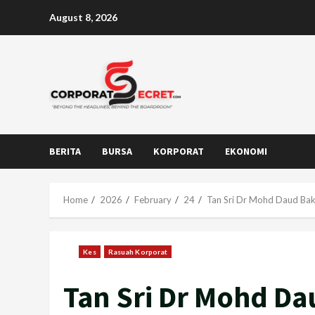
Skip
August 8, 2026
to
content
BERITA
BURSA
KORPORAT
EKONOMI
Home
2026
February
24
Tan Sri Dr Mohd Daud Baka
Kes
Rasuah Korporat
Tan Sri Dr Mohd Da