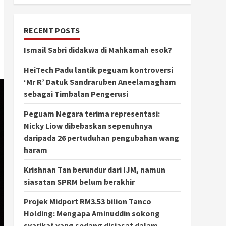
RECENT POSTS
Ismail Sabri didakwa di Mahkamah esok?
HeiTech Padu lantik peguam kontroversi
‘Mr R’ Datuk Sandraruben Aneelamagham
sebagai Timbalan Pengerusi
Peguam Negara terima representasi:
Nicky Liow dibebaskan sepenuhnya
daripada 26 pertuduhan pengubahan wang
haram
Krishnan Tan berundur dari IJM, namun
siasatan SPRM belum berakhir
Projek Midport RM3.53 bilion Tanco
Holding: Mengapa Aminuddin sokong
syarikat yang sedang disiasat dalam