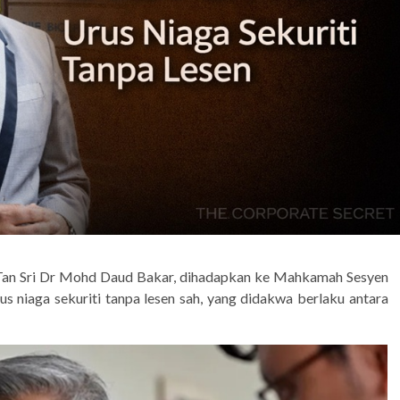
Tan Sri Dr Mohd Daud Bakar, dihadapkan ke Mahkamah Sesyen
rus niaga sekuriti tanpa lesen sah, yang didakwa berlaku antara