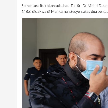
Sementara itu rakan subahat Tan Sri Dr Mohd Daud 
MBZ, didakwa di Mahkamah Sesyen, atas dua pertuduh