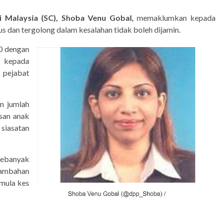
 Malaysia (SC), Shoba Venu Gobal,
memaklumkan kepada
 dan tergolong dalam kesalahan tidak boleh dijamin.
0 dengan
n kepada
i pejabat
n jumlah
san anak
siasatan
sebanyak
tambahan
emula kes