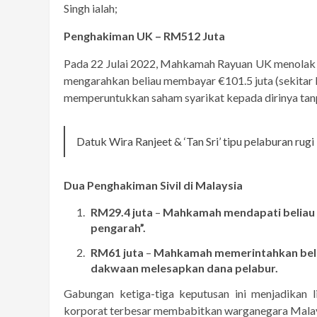
Singh ialah;
Penghakiman UK – RM512 Juta
Pada 22 Julai 2022, Mahkamah Rayuan UK menolak
mengarahkan beliau membayar €101.5 juta (sekita
memperuntukkan saham syarikat kepada dirinya tanp
Datuk Wira Ranjeet & ‘Tan Sri’ tipu pelaburan rugi
Dua Penghakiman Sivil di Malaysia
RM29.4 juta
–
Mahkamah mendapati beliau 
pengarah”.
RM61 juta
–
Mahkamah memerintahkan belia
dakwaan melesapkan dana pelabur.
Gabungan ketiga-tiga keputusan ini menjadikan l
korporat terbesar membabitkan warganegara Malaysi