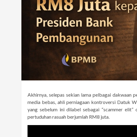
Akhirnya, selepas sekian lama pelbagai dakwaan p
media bebas, ahli perniagaan kontroversi Datuk Wir
yang sebelum ini dilabel sebagai “scammer elit”
pertuduhan rasuah berjumlah RM8 juta.