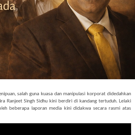
enipuan, salah guna kuasa dan manipulasi korporat didedahkan
a Ranjeet Singh Sidhu kini berdiri di kandang tertuduh. Lelaki
 oleh beberapa laporan media kini didakwa secara rasmi atas