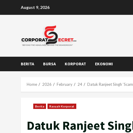
Skip
August 9, 2026
to
content
BERITA
BURSA
KORPORAT
EKONOMI
Home
2026
February
24
Datuk Ranjeet Singh ‘Sca
Berita
Rasuah Korporat
Datuk Ranjeet Sing