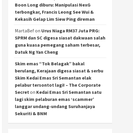
Boon Long diburu: Manipulasi NexG
terbongkar, Francis Leong See Wui &
Kekasih Gelap Lim Siew Ping direman
MartaBef
on
Urus Niaga RM37 Juta PRG:
SPRM dan SC digesa siasat dakwaan salah
guna kuasa pemegang saham terbesar,
Datuk Ng Yan Cheng
Skim emas “Tok Belagak” bakal
berulang, Kerajaan digesa siasat & serbu
Skim Kedai Emas Sri Semantan elak
pelabur tersontot lagi! – The Corporate
Secret
on
Kedai Emas Sri Semantan satu
lagi skim pelaburan emas ‘scammer’
langgar undang-undang Suruhanjaya
Sekuriti & BNM