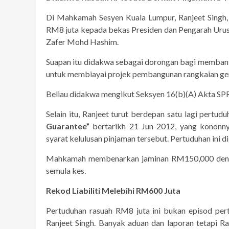
Di Mahkamah Sesyen Kuala Lumpur, Ranjeet Singh,
RM8 juta kepada bekas Presiden dan Pengarah Ur
Zafer Mohd Hashim.
Suapan itu didakwa sebagai dorongan bagi memban
untuk membiayai projek pembangunan rangkaian gent
Beliau didakwa mengikut Seksyen 16(b)(A) Akta SP
Selain itu, Ranjeet turut berdepan satu lagi pert
Guarantee”
bertarikh 21 Jun 2012, yang kononn
syarat kelulusan pinjaman tersebut. Pertuduhan ini
Mahkamah membenarkan jaminan RM150,000 denga
semula kes.
Rekod Liabiliti Melebihi RM600 Juta
Pertuduhan rasuah RM8 juta ini bukan episod per
Ranjeet Singh. Banyak aduan dan laporan tetapi Ra