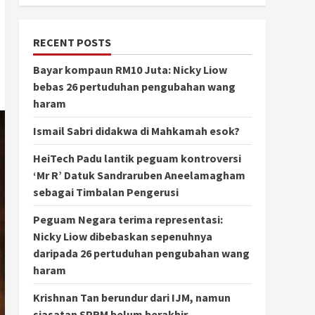
RECENT POSTS
Bayar kompaun RM10 Juta: Nicky Liow
bebas 26 pertuduhan pengubahan wang
haram
Ismail Sabri didakwa di Mahkamah esok?
HeiTech Padu lantik peguam kontroversi
‘Mr R’ Datuk Sandraruben Aneelamagham
sebagai Timbalan Pengerusi
Peguam Negara terima representasi:
Nicky Liow dibebaskan sepenuhnya
daripada 26 pertuduhan pengubahan wang
haram
Krishnan Tan berundur dari IJM, namun
siasatan SPRM belum berakhir