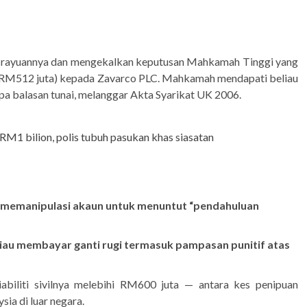
 rayuannya dan mengekalkan keputusan Mahkamah Tinggi yang
r RM512 juta) kepada Zavarco PLC. Mahkamah mendapati beliau
a balasan tunai, melanggar Akta Syarikat UK 2006.
 RM1 bilion, polis tubuh pasukan khas siasatan
memanipulasi akaun untuk menuntut “pendahuluan
u membayar ganti rugi termasuk pampasan punitif atas
iabiliti sivilnya melebihi RM600 juta — antara kes penipuan
a di luar negara.