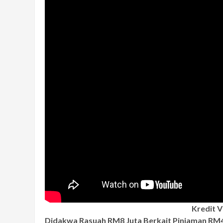
Kredit V
Didakwa Rasuah RM8 Juta Berkait Pinjaman RM