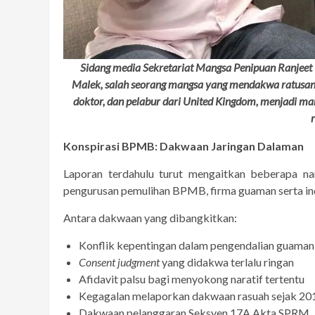
Sidang media Sekretariat Mangsa Penipuan Ranjeet
Malek, salah seorang mangsa yang mendakwa ratusan
doktor, dan pelabur dari United Kingdom, menjadi ma
Konspirasi BPMB: Dakwaan Jaringan Dalaman
Laporan terdahulu turut mengaitkan beberapa n
pengurusan pemulihan BPMB, firma guaman serta in
Antara dakwaan yang dibangkitkan:
Konflik kepentingan dalam pengendalian guaman
Consent judgment
yang didakwa terlalu ringan
Afidavit palsu bagi menyokong naratif tertentu
Kegagalan melaporkan dakwaan rasuah sejak 20
Dakwaan pelanggaran Seksyen 17A Akta SPRM