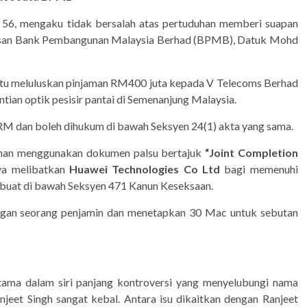
 56, mengaku tidak bersalah atas pertuduhan memberi suapan
usan Bank Pembangunan Malaysia Berhad (BPMB), Datuk Mohd
tu meluluskan pinjaman RM400 juta kepada V Telecoms Berhad
ian optik pesisir pantai di Semenanjung Malaysia.
RM dan boleh dihukum di bawah Seksyen 24(1) akta yang sama.
uduhan menggunakan dokumen palsu bertajuk
“Joint Completion
ya melibatkan
Huawei Technologies Co Ltd
bagi memenuhi
 dibuat di bawah Seksyen 471 Kanun Keseksaan.
n seorang penjamin dan menetapkan 30 Mac untuk sebutan
tama dalam siri panjang kontroversi yang menyelubungi nama
njeet Singh sangat kebal. Antara isu dikaitkan dengan Ranjeet