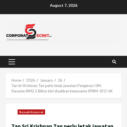
Skip
August 7, 2026
to
content
Primary
Menu
Home
2026
January
26
Tan Sri Krishnan Tan perlu letak jawatan Pengerusi IJM:
Siasatan RM2.5 Bilion kini disahkan kerjasama SPRM–SFO UK
Rasuah Korporat
Tan Sri Krishnan Tan perlu letak jawatan