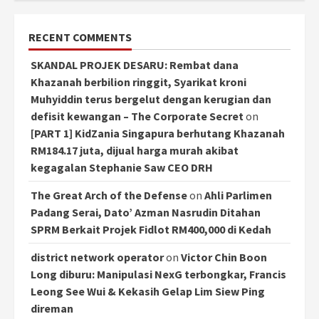
RECENT COMMENTS
SKANDAL PROJEK DESARU: Rembat dana
Khazanah berbilion ringgit, Syarikat kroni
Muhyiddin terus bergelut dengan kerugian dan
defisit kewangan – The Corporate Secret
on
[PART 1] KidZania Singapura berhutang Khazanah
RM184.17 juta, dijual harga murah akibat
kegagalan Stephanie Saw CEO DRH
The Great Arch of the Defense
on
Ahli Parlimen
Padang Serai, Dato’ Azman Nasrudin Ditahan
SPRM Berkait Projek Fidlot RM400,000 di Kedah
district network operator
on
Victor Chin Boon
Long diburu: Manipulasi NexG terbongkar, Francis
Leong See Wui & Kekasih Gelap Lim Siew Ping
direman