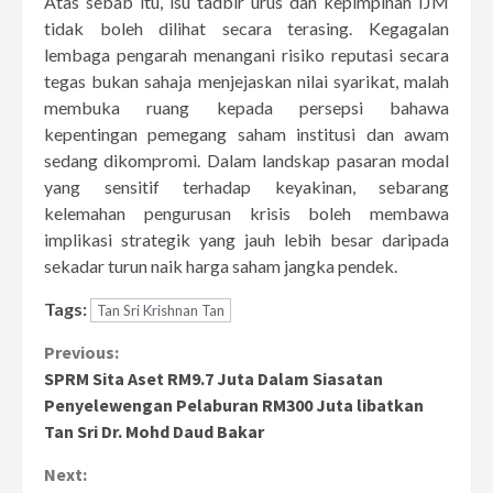
Atas sebab itu, isu tadbir urus dan kepimpinan IJM
tidak boleh dilihat secara terasing. Kegagalan
lembaga pengarah menangani risiko reputasi secara
tegas bukan sahaja menjejaskan nilai syarikat, malah
membuka ruang kepada persepsi bahawa
kepentingan pemegang saham institusi dan awam
sedang dikompromi. Dalam landskap pasaran modal
yang sensitif terhadap keyakinan, sebarang
kelemahan pengurusan krisis boleh membawa
implikasi strategik yang jauh lebih besar daripada
sekadar turun naik harga saham jangka pendek.
Tags:
Tan Sri Krishnan Tan
Continue
Previous:
SPRM Sita Aset RM9.7 Juta Dalam Siasatan
Reading
Penyelewengan Pelaburan RM300 Juta libatkan
Tan Sri Dr. Mohd Daud Bakar
Next: