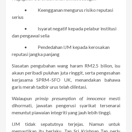
• Keengganan mengurus risiko reputasi
serius
• Isyarat negatif kepada pelabur institusi
dan pengawal selia
• Pendedahan IJM kepada kerosakan
reputasi jangka panjang
Siasatan pengubahan wang haram RM2.5 bilion, isu
akaun peribadi puluhan juta ringgit, serta pengesahan
kerjasama SPRM–SFO UK, menandakan bahawa
garis merah tadbir urus telah dilintasi.
Walaupun
prinsip presumption of innocence
mesti
dihormati, jawatan pengerusi syarikat tersenarai
menuntut piawaian integriti yang jauh lebih tinggi.
IJM tidak sepatutnya terjejas. Namun untuk
memastikan itu berlaku, Tan Sri Krishnan Tan perlu