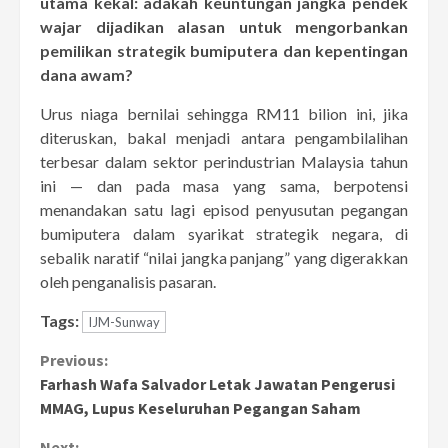
utama kekal: adakah keuntungan jangka pendek
wajar dijadikan alasan untuk mengorbankan
pemilikan strategik bumiputera dan kepentingan
dana awam?
Urus niaga bernilai sehingga RM11 bilion ini, jika
diteruskan, bakal menjadi antara pengambilalihan
terbesar dalam sektor perindustrian Malaysia tahun
ini — dan pada masa yang sama, berpotensi
menandakan satu lagi episod penyusutan pegangan
bumiputera dalam syarikat strategik negara, di
sebalik naratif “nilai jangka panjang” yang digerakkan
oleh penganalisis pasaran.
Tags:
IJM-Sunway
Continue
Previous:
Farhash Wafa Salvador Letak Jawatan Pengerusi
Reading
MMAG, Lupus Keseluruhan Pegangan Saham
Next: