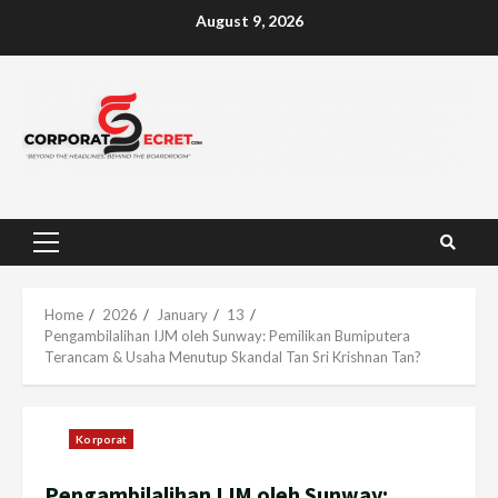
Skip
August 9, 2026
to
content
Primary
Menu
Home
2026
January
13
Pengambilalihan IJM oleh Sunway: Pemilikan Bumiputera
Terancam & Usaha Menutup Skandal Tan Sri Krishnan Tan?
Korporat
Pengambilalihan IJM oleh Sunway: