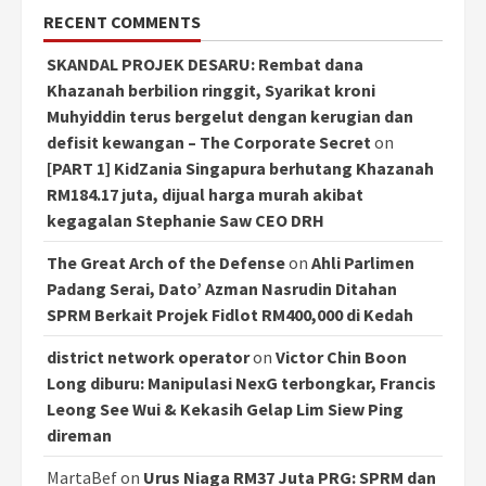
RECENT COMMENTS
SKANDAL PROJEK DESARU: Rembat dana
Khazanah berbilion ringgit, Syarikat kroni
Muhyiddin terus bergelut dengan kerugian dan
defisit kewangan – The Corporate Secret
on
[PART 1] KidZania Singapura berhutang Khazanah
RM184.17 juta, dijual harga murah akibat
kegagalan Stephanie Saw CEO DRH
The Great Arch of the Defense
on
Ahli Parlimen
Padang Serai, Dato’ Azman Nasrudin Ditahan
SPRM Berkait Projek Fidlot RM400,000 di Kedah
district network operator
on
Victor Chin Boon
Long diburu: Manipulasi NexG terbongkar, Francis
Leong See Wui & Kekasih Gelap Lim Siew Ping
direman
MartaBef
on
Urus Niaga RM37 Juta PRG: SPRM dan