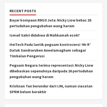
RECENT POSTS
Bayar kompaun RM10 Juta: Nicky Liow bebas 26
pertuduhan pengubahan wang haram
Ismail Sabri didakwa di Mahkamah esok?
HeiTech Padu lantik peguam kontroversi ‘Mr R’
Datuk Sandraruben Aneelamagham sebagai
Timbalan Pengerusi
Peguam Negara terima representasi: Nicky Liow
dibebaskan sepenuhnya daripada 26 pertuduhan
pengubahan wang haram
Krishnan Tan berundur dari IJM, namun siasatan
SPRM belum berakhir