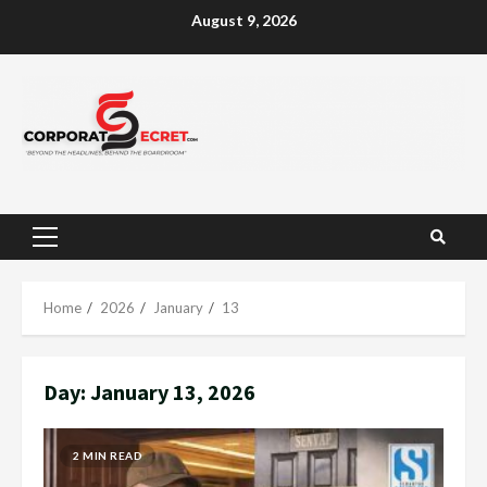
Skip
August 9, 2026
to
content
Primary
Menu
Home
2026
January
13
Day:
January 13, 2026
2 MIN READ