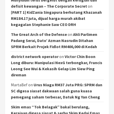
Muhyiddin terus bergelut dengan kerugian dan
defisit kewangan – The Corporate Secret
on
[PART 1] KidZania Singapura berhutang Khazanah
RM184.17 juta, dijual harga murah akibat
kegagalan Stephanie Saw CEO DRH
The Great Arch of the Defense
on
Ahli Parlimen
Padang Serai, Dato’ Azman Nasrudin Ditahan
SPRM Berkait Projek Fidlot RM400,000 di Kedah
district network operator
on
Victor Chin Boon
Long diburu: Manipulasi NexG terbongkar, Francis
Leong See Wui & Kekasih Gelap Lim Siew Ping
direman
MartaBef
on
Urus Niaga RM37 Juta PRG: SPRM dan
SC digesa siasat dakwaan salah guna kuasa
pemegang saham terbesar, Datuk Ng Yan Cheng
Skim emas “Tok Belagak” bakal berulang,
Kerajaan digesa siasat & serbu Skim Kedai Emas