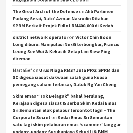
The Great Arch of the Defense
on
Ahli Parlimen
Padang Serai, Dato’ Azman Nasrudin Ditahan
SPRM Berkait Projek Fidlot RM400,000 di Kedah
district network operator
on
Victor Chin Boon
Long diburu: Manipulasi NexG terbongkar, Francis
Leong See Wui & Kekasih Gelap Lim Siew Ping
direman
MartaBef
on
Urus Niaga RM37 Juta PRG: SPRM dan
SC digesa siasat dakwaan salah guna kuasa
pemegang saham terbesar, Datuk Ng Yan Cheng
Skim emas “Tok Belagak” bakal berulang,
Kerajaan digesa siasat & serbu Skim Kedai Emas
Sri Semantan elak pelabur tersontot lagi! – The
Corporate Secret
on
Kedai Emas Sri Semantan
satu lagi skim pelaburan emas ‘scammer’ langgar
undang-undang Suruhanjaya Sekuriti & BNM