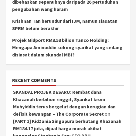
dibebaskan sepenuhnya daripada 26 pertuduhan
pengubahan wang haram
Krishnan Tan berundur dari IJM, namun siasatan
SPRM belum berakhir
Projek Midport RM3.53 bilion Tanco Holding:
Mengapa Aminuddin sokong syarikat yang sedang
disiasat dalam skandal MBI?
RECENT COMMENTS
SKANDAL PROJEK DESARU: Rembat dana
Khazanah berbilion ringgit, Syarikat kroni
Muhyiddin terus bergelut dengan kerugian dan
defisit kewangan – The Corporate Secret
on
[PART 1] KidZania Singapura berhutang Khazanah
RM184.17 juta, dijual harga murah akibat
kegagalan Stephanie Saw CEO DRH