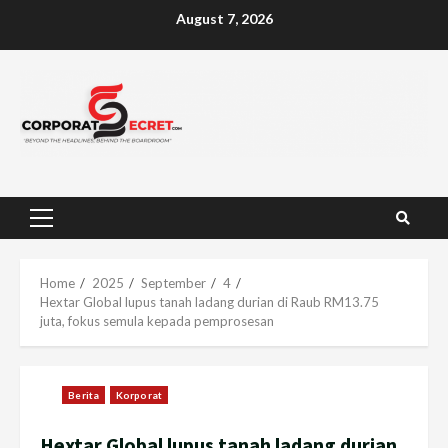
Skip
August 7, 2026
to
content
Primary
Menu
Home
2025
September
4
Hextar Global lupus tanah ladang durian di Raub RM13.75
juta, fokus semula kepada pemprosesan
Berita
Korporat
Hextar Global lupus tanah ladang durian