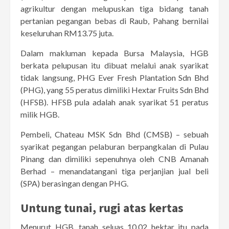
agrikultur dengan melupuskan tiga bidang tanah
pertanian pegangan bebas di Raub, Pahang bernilai
keseluruhan RM13.75 juta.
Dalam makluman kepada Bursa Malaysia, HGB
berkata pelupusan itu dibuat melalui anak syarikat
tidak langsung, PHG Ever Fresh Plantation Sdn Bhd
(PHG), yang 55 peratus dimiliki Hextar Fruits Sdn Bhd
(HFSB). HFSB pula adalah anak syarikat 51 peratus
milik HGB.
Pembeli, Chateau MSK Sdn Bhd (CMSB) – sebuah
syarikat pegangan pelaburan berpangkalan di Pulau
Pinang dan dimiliki sepenuhnya oleh CNB Amanah
Berhad – menandatangani tiga perjanjian jual beli
(SPA) berasingan dengan PHG.
Untung tunai, rugi atas kertas
Menurut HGB, tanah seluas 10.02 hektar itu pada