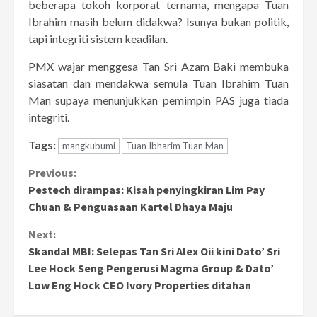
beberapa tokoh korporat ternama, mengapa Tuan
Ibrahim masih belum didakwa? Isunya bukan politik,
tapi integriti sistem keadilan.
PMX wajar menggesa Tan Sri Azam Baki membuka
siasatan dan mendakwa semula Tuan Ibrahim Tuan
Man supaya menunjukkan pemimpin PAS juga tiada
integriti.
Tags:
mangkubumi
Tuan Ibharim Tuan Man
Continue
Previous:
Pestech dirampas: Kisah penyingkiran Lim Pay
Reading
Chuan & Penguasaan Kartel Dhaya Maju
Next:
Skandal MBI: Selepas Tan Sri Alex Oii kini Dato’ Sri
Lee Hock Seng Pengerusi Magma Group & Dato’
Low Eng Hock CEO Ivory Properties ditahan