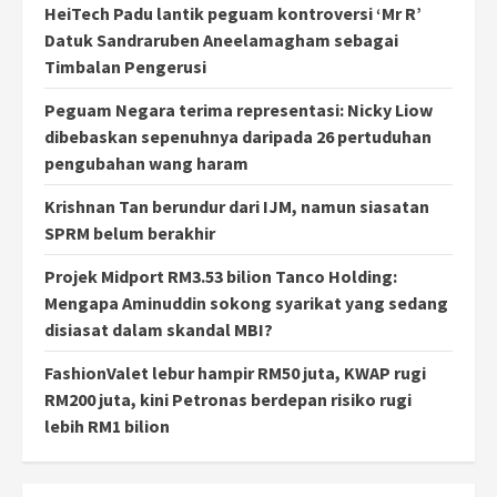
HeiTech Padu lantik peguam kontroversi ‘Mr R’
Datuk Sandraruben Aneelamagham sebagai
Timbalan Pengerusi
Peguam Negara terima representasi: Nicky Liow
dibebaskan sepenuhnya daripada 26 pertuduhan
pengubahan wang haram
Krishnan Tan berundur dari IJM, namun siasatan
SPRM belum berakhir
Projek Midport RM3.53 bilion Tanco Holding:
Mengapa Aminuddin sokong syarikat yang sedang
disiasat dalam skandal MBI?
FashionValet lebur hampir RM50 juta, KWAP rugi
RM200 juta, kini Petronas berdepan risiko rugi
lebih RM1 bilion