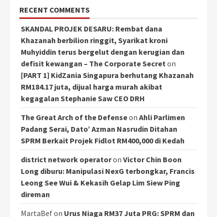
RECENT COMMENTS
SKANDAL PROJEK DESARU: Rembat dana
Khazanah berbilion ringgit, Syarikat kroni
Muhyiddin terus bergelut dengan kerugian dan
defisit kewangan – The Corporate Secret
on
[PART 1] KidZania Singapura berhutang Khazanah
RM184.17 juta, dijual harga murah akibat
kegagalan Stephanie Saw CEO DRH
The Great Arch of the Defense
on
Ahli Parlimen
Padang Serai, Dato’ Azman Nasrudin Ditahan
SPRM Berkait Projek Fidlot RM400,000 di Kedah
district network operator
on
Victor Chin Boon
Long diburu: Manipulasi NexG terbongkar, Francis
Leong See Wui & Kekasih Gelap Lim Siew Ping
direman
MartaBef
on
Urus Niaga RM37 Juta PRG: SPRM dan