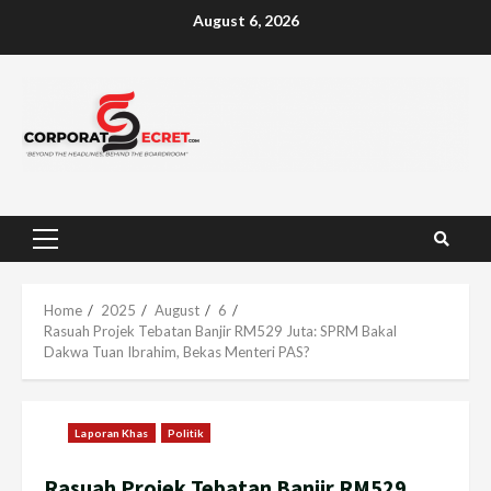
Skip
August 6, 2026
to
content
Primary
Menu
Home
2025
August
6
Rasuah Projek Tebatan Banjir RM529 Juta: SPRM Bakal
Dakwa Tuan Ibrahim, Bekas Menteri PAS?
Laporan Khas
Politik
Rasuah Projek Tebatan Banjir RM529