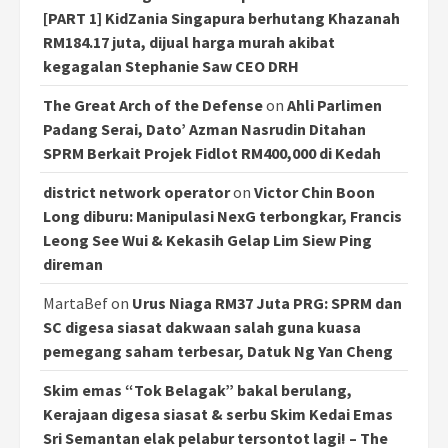
[PART 1] KidZania Singapura berhutang Khazanah
RM184.17 juta, dijual harga murah akibat
kegagalan Stephanie Saw CEO DRH
The Great Arch of the Defense
on
Ahli Parlimen
Padang Serai, Dato’ Azman Nasrudin Ditahan
SPRM Berkait Projek Fidlot RM400,000 di Kedah
district network operator
on
Victor Chin Boon
Long diburu: Manipulasi NexG terbongkar, Francis
Leong See Wui & Kekasih Gelap Lim Siew Ping
direman
MartaBef
on
Urus Niaga RM37 Juta PRG: SPRM dan
SC digesa siasat dakwaan salah guna kuasa
pemegang saham terbesar, Datuk Ng Yan Cheng
Skim emas “Tok Belagak” bakal berulang,
Kerajaan digesa siasat & serbu Skim Kedai Emas
Sri Semantan elak pelabur tersontot lagi! – The