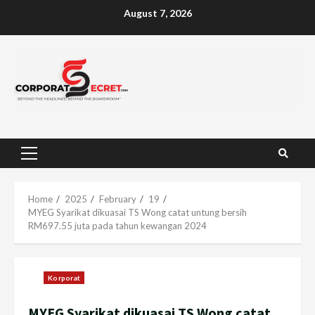
Skip
August 7, 2026
to
content
Primary
Menu
Home
2025
February
19
MYEG Syarikat dikuasai TS Wong catat untung bersih
RM697.55 juta pada tahun kewangan 2024
Korporat
MYEG Syarikat dikuasai TS Wong catat