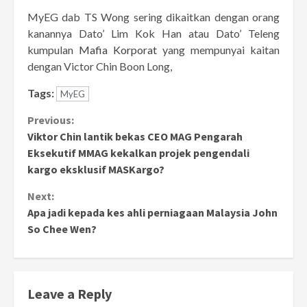
MyEG dab TS Wong sering dikaitkan dengan orang
kanannya Dato’ Lim Kok Han atau Dato’ Teleng
kumpulan
Mafia Korporat
yang mempunyai kaitan
dengan Victor Chin Boon Long,
Tags:
MyEG
Continue
Previous:
Viktor Chin lantik bekas CEO MAG Pengarah
Reading
Eksekutif MMAG kekalkan projek pengendali
kargo eksklusif MASKargo?
Next:
Apa jadi kepada kes ahli perniagaan Malaysia John
So Chee Wen?
Leave a Reply