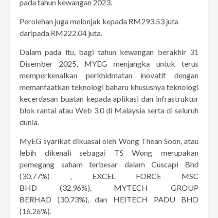
pada tahun kewangan 2023.
Perolehan juga melonjak kepada RM293.53 juta
daripada RM222.04 juta.
Dalam pada itu, bagi tahun kewangan berakhir 31
Disember 2025, MYEG menjangka untuk terus
memperkenalkan perkhidmatan inovatif dengan
memanfaatkan teknologi baharu khususnya teknologi
kecerdasan buatan kepada aplikasi dan infrastruktur
blok rantai atau Web 3.0 di Malaysia serta di seluruh
dunia.
MyEG syarikat dikuasai oleh Wong Thean Soon, atau
lebih dikenali sebagai TS Wong merupakan
pemegang saham terbesar dalam
Cuscapi Bhd
(30.77%) ,
EXCEL FORCE MSC
BHD
(32.96%),
MYTECH GROUP
BERHAD
(30.73%), dan
HEITECH PADU BHD
(16.26%).