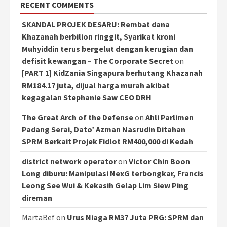
RECENT COMMENTS
SKANDAL PROJEK DESARU: Rembat dana
Khazanah berbilion ringgit, Syarikat kroni
Muhyiddin terus bergelut dengan kerugian dan
defisit kewangan – The Corporate Secret
on
[PART 1] KidZania Singapura berhutang Khazanah
RM184.17 juta, dijual harga murah akibat
kegagalan Stephanie Saw CEO DRH
The Great Arch of the Defense
on
Ahli Parlimen
Padang Serai, Dato’ Azman Nasrudin Ditahan
SPRM Berkait Projek Fidlot RM400,000 di Kedah
district network operator
on
Victor Chin Boon
Long diburu: Manipulasi NexG terbongkar, Francis
Leong See Wui & Kekasih Gelap Lim Siew Ping
direman
MartaBef
on
Urus Niaga RM37 Juta PRG: SPRM dan