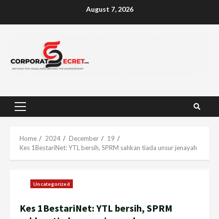
Skip
August 7, 2026
to
content
Primary
Menu
Home
2024
December
19
Kes 1BestariNet: YTL bersih, SPRM sahkan tiada unsur jenayah
Uncategorized
Kes 1BestariNet: YTL bersih, SPRM