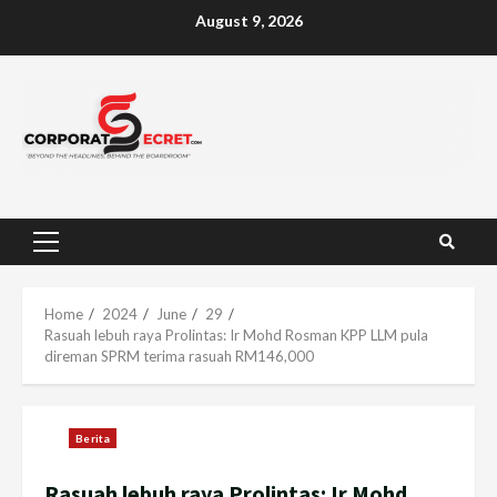
Skip
August 9, 2026
to
content
Primary
Menu
Home
2024
June
29
Rasuah lebuh raya Prolintas: Ir Mohd Rosman KPP LLM pula
direman SPRM terima rasuah RM146,000
Berita
Rasuah lebuh raya Prolintas: Ir Mohd