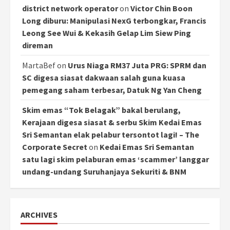
district network operator
on
Victor Chin Boon
Long diburu: Manipulasi NexG terbongkar, Francis
Leong See Wui & Kekasih Gelap Lim Siew Ping
direman
MartaBef
on
Urus Niaga RM37 Juta PRG: SPRM dan
SC digesa siasat dakwaan salah guna kuasa
pemegang saham terbesar, Datuk Ng Yan Cheng
Skim emas “Tok Belagak” bakal berulang,
Kerajaan digesa siasat & serbu Skim Kedai Emas
Sri Semantan elak pelabur tersontot lagi! – The
Corporate Secret
on
Kedai Emas Sri Semantan
satu lagi skim pelaburan emas ‘scammer’ langgar
undang-undang Suruhanjaya Sekuriti & BNM
ARCHIVES