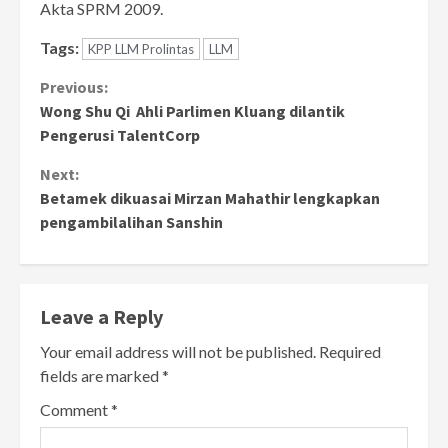
Akta SPRM 2009.
Tags:
KPP LLM Prolintas
LLM
Continue
Previous:
Wong Shu Qi Ahli Parlimen Kluang dilantik
Reading
Pengerusi TalentCorp
Next:
Betamek dikuasai Mirzan Mahathir lengkapkan
pengambilalihan Sanshin
Leave a Reply
Your email address will not be published.
Required
fields are marked
*
Comment
*