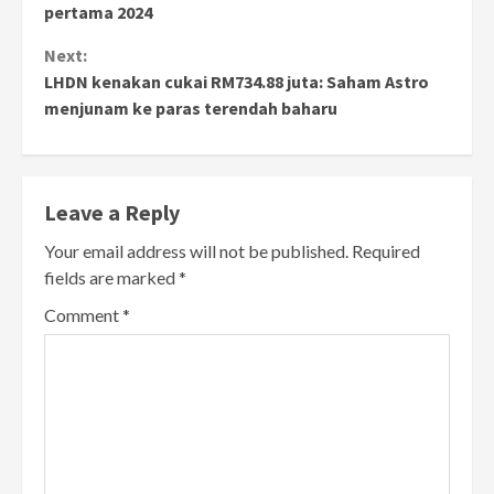
Reading
pertama 2024
Next:
LHDN kenakan cukai RM734.88 juta: Saham Astro
menjunam ke paras terendah baharu
Leave a Reply
Your email address will not be published.
Required
fields are marked
*
Comment
*