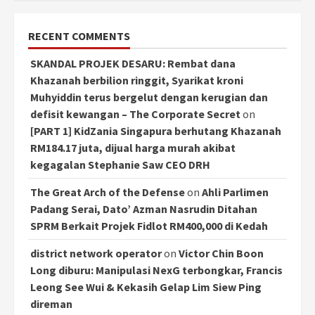
RECENT COMMENTS
SKANDAL PROJEK DESARU: Rembat dana
Khazanah berbilion ringgit, Syarikat kroni
Muhyiddin terus bergelut dengan kerugian dan
defisit kewangan – The Corporate Secret
on
[PART 1] KidZania Singapura berhutang Khazanah
RM184.17 juta, dijual harga murah akibat
kegagalan Stephanie Saw CEO DRH
The Great Arch of the Defense
on
Ahli Parlimen
Padang Serai, Dato’ Azman Nasrudin Ditahan
SPRM Berkait Projek Fidlot RM400,000 di Kedah
district network operator
on
Victor Chin Boon
Long diburu: Manipulasi NexG terbongkar, Francis
Leong See Wui & Kekasih Gelap Lim Siew Ping
direman