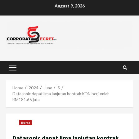
Skip
August 9, 2026
to
content
Primary
Menu
Home
2024
June
5
Datasonic dapat lima lanjutan kontrak KDN berjumlah
RM181.65 juta
Bursa
Datasonic dapat lima lanjutan kontrak