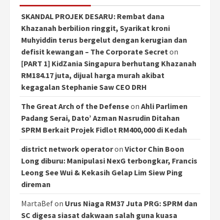
SKANDAL PROJEK DESARU: Rembat dana
Khazanah berbilion ringgit, Syarikat kroni
Muhyiddin terus bergelut dengan kerugian dan
defisit kewangan – The Corporate Secret
on
[PART 1] KidZania Singapura berhutang Khazanah
RM184.17 juta, dijual harga murah akibat
kegagalan Stephanie Saw CEO DRH
The Great Arch of the Defense
on
Ahli Parlimen
Padang Serai, Dato’ Azman Nasrudin Ditahan
SPRM Berkait Projek Fidlot RM400,000 di Kedah
district network operator
on
Victor Chin Boon
Long diburu: Manipulasi NexG terbongkar, Francis
Leong See Wui & Kekasih Gelap Lim Siew Ping
direman
MartaBef
on
Urus Niaga RM37 Juta PRG: SPRM dan
SC digesa siasat dakwaan salah guna kuasa