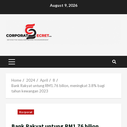
Skip
August 9, 2026
to
content
Primary
Menu
Home
2024
April
8
Bank Rakyat untung RM1.76 bilion, meningkat 3.8% bagi
tahun kewangan 2023
Korporat
Bank Rakyat untung RM1.76 bilion,