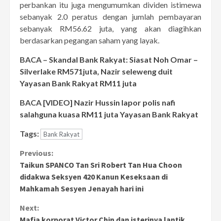
perbankan itu juga mengumumkan dividen istimewa
sebanyak 2.0 peratus dengan jumlah pembayaran
sebanyak RM56.62 juta, yang akan diagihkan
berdasarkan pegangan saham yang layak.
BACA –
Skandal Bank Rakyat: Siasat Noh Omar –
Silverlake RM571juta, Nazir seleweng duit
Yayasan Bank Rakyat RM11 juta
BACA
[VIDEO] Nazir Hussin lapor polis nafi
salahguna kuasa RM11 juta Yayasan Bank Rakyat
Tags:
Bank Rakyat
Continue
Previous:
Taikun SPANCO Tan Sri Robert Tan Hua Choon
Reading
didakwa Seksyen 420 Kanun Keseksaan di
Mahkamah Sesyen Jenayah hari ini
Next:
Mafia korporat Victor Chin dan isterinya lantik