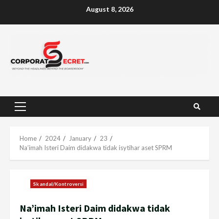
Skip
August 8, 2026
to
content
Primary
Menu
Home
2024
January
23
Na’imah Isteri Daim didakwa tidak isytihar aset SPRM
Skandal/Kontroversi
Na’imah Isteri Daim didakwa tidak