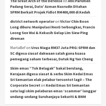
The Great Arch of the Defense
on
Ahli Parlimen
Padang Serai, Dato’ Azman Nasrudin Ditahan
SPRM Berkait Projek Fidlot RM400,000 di Kedah
district network operator
on
Victor Chin Boon
Long diburu: Manipulasi NexG terbongkar, Francis
Leong See Wui & Kekasih Gelap Lim Siew Ping
direman
MartaBef
on
Urus Niaga RM37 Juta PRG: SPRM dan
SC digesa siasat dakwaan salah guna kuasa
pemegang saham terbesar, Datuk Ng Yan Cheng
Skim emas “Tok Belagak” bakal berulang,
Kerajaan digesa siasat & serbu Skim Kedai Emas
Sri Semantan elak pelabur tersontot lagi! – The
Corporate Secret
on
Kedai Emas Sri Semantan
satu lagi skim pelaburan emas ‘scammer’ langgar
undang-undang Suruhanjaya Sekuriti & BNM