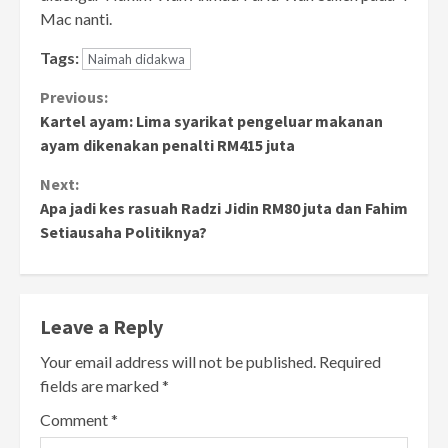
Mac nanti.
Tags:
Naimah didakwa
Continue
Previous:
Kartel ayam: Lima syarikat pengeluar makanan
Reading
ayam dikenakan penalti RM415 juta
Next:
Apa jadi kes rasuah Radzi Jidin RM80 juta dan Fahim
Setiausaha Politiknya?
Leave a Reply
Your email address will not be published.
Required
fields are marked
*
Comment
*