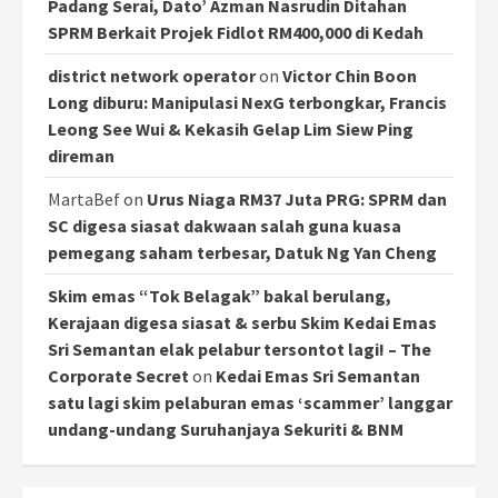
Padang Serai, Dato’ Azman Nasrudin Ditahan
SPRM Berkait Projek Fidlot RM400,000 di Kedah
district network operator
on
Victor Chin Boon
Long diburu: Manipulasi NexG terbongkar, Francis
Leong See Wui & Kekasih Gelap Lim Siew Ping
direman
MartaBef
on
Urus Niaga RM37 Juta PRG: SPRM dan
SC digesa siasat dakwaan salah guna kuasa
pemegang saham terbesar, Datuk Ng Yan Cheng
Skim emas “Tok Belagak” bakal berulang,
Kerajaan digesa siasat & serbu Skim Kedai Emas
Sri Semantan elak pelabur tersontot lagi! – The
Corporate Secret
on
Kedai Emas Sri Semantan
satu lagi skim pelaburan emas ‘scammer’ langgar
undang-undang Suruhanjaya Sekuriti & BNM