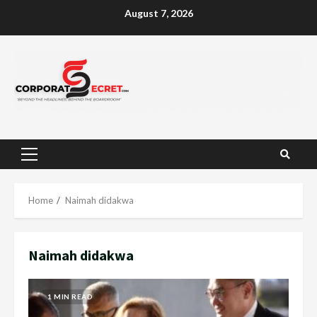
Skip
August 7, 2026
to
content
Primary
Menu
Home
Naimah didakwa
Naimah didakwa
1 MIN READ