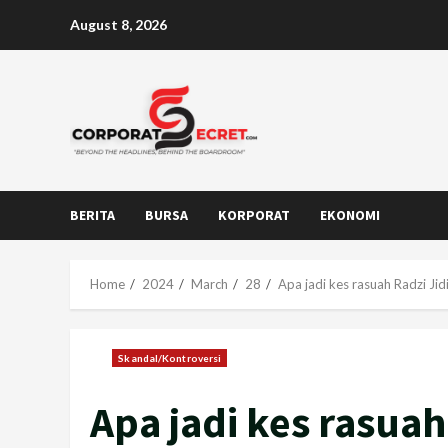
Skip
August 8, 2026
to
content
BERITA
BURSA
KORPORAT
EKONOMI
Home
2024
March
28
Apa jadi kes rasuah Radzi Ji
Skandal/Kontroversi
Apa jadi kes rasuah