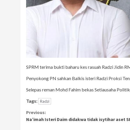
SPRM terima bukti baharu kes rasuah Radzi Jidin R
Penyokong PN sahkan Balkis isteri Radzi Proksi Te
Selepas reman Mohd Fahim bekas Setiausaha Politik
Tags:
Radzi
Continue
Previous:
Na’imah Isteri Daim didakwa tidak isytihar aset 
Reading