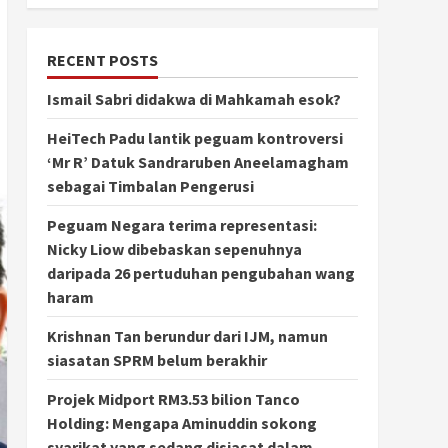
RECENT POSTS
Ismail Sabri didakwa di Mahkamah esok?
HeiTech Padu lantik peguam kontroversi
‘Mr R’ Datuk Sandraruben Aneelamagham
sebagai Timbalan Pengerusi
Peguam Negara terima representasi:
Nicky Liow dibebaskan sepenuhnya
daripada 26 pertuduhan pengubahan wang
haram
Krishnan Tan berundur dari IJM, namun
siasatan SPRM belum berakhir
Projek Midport RM3.53 bilion Tanco
Holding: Mengapa Aminuddin sokong
syarikat yang sedang disiasat dalam