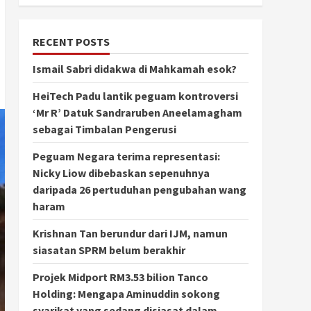
RECENT POSTS
Ismail Sabri didakwa di Mahkamah esok?
HeiTech Padu lantik peguam kontroversi
‘Mr R’ Datuk Sandraruben Aneelamagham
sebagai Timbalan Pengerusi
Peguam Negara terima representasi:
Nicky Liow dibebaskan sepenuhnya
daripada 26 pertuduhan pengubahan wang
haram
Krishnan Tan berundur dari IJM, namun
siasatan SPRM belum berakhir
Projek Midport RM3.53 bilion Tanco
Holding: Mengapa Aminuddin sokong
syarikat yang sedang disiasat dalam