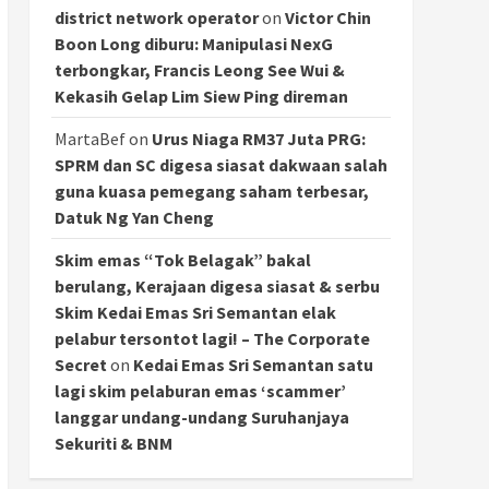
district network operator
on
Victor Chin
Boon Long diburu: Manipulasi NexG
terbongkar, Francis Leong See Wui &
Kekasih Gelap Lim Siew Ping direman
MartaBef
on
Urus Niaga RM37 Juta PRG:
SPRM dan SC digesa siasat dakwaan salah
guna kuasa pemegang saham terbesar,
Datuk Ng Yan Cheng
Skim emas “Tok Belagak” bakal
berulang, Kerajaan digesa siasat & serbu
Skim Kedai Emas Sri Semantan elak
pelabur tersontot lagi! – The Corporate
Secret
on
Kedai Emas Sri Semantan satu
lagi skim pelaburan emas ‘scammer’
langgar undang-undang Suruhanjaya
Sekuriti & BNM