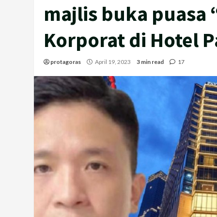
majlis buka puasa
Korporat di Hotel P
protagoras
April 19, 2023
3 min read
17