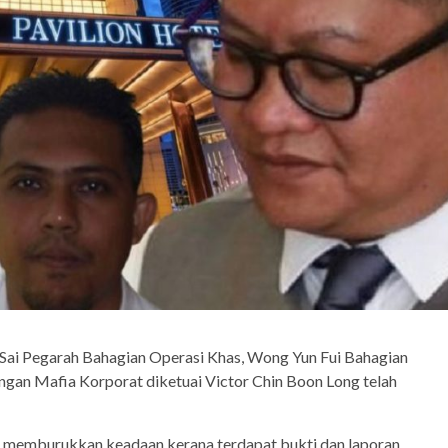
ai Pegarah Bahagian Operasi Khas, Wong Yun Fui Bahagian
gan Mafia Korporat diketuai Victor Chin Boon Long telah
memburukkan keadaan kerana terdapat bukti dan laporan