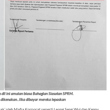
 dll ini amalan biasa Bahagian Siasatan SPRM.
h dikenakan. Jika dibayar mereka lepaskan
ak’ oleh Mafia Korporat seperti Leong Seng Wui dan Kenny