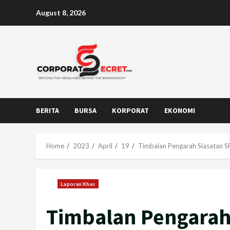
Skip
August 8, 2026
to
content
BERITA
BURSA
KORPORAT
EKONOMI
Home
2023
April
19
Timbalan Pengarah Siasatan SP
Laporan Khas
Timbalan Pengarah