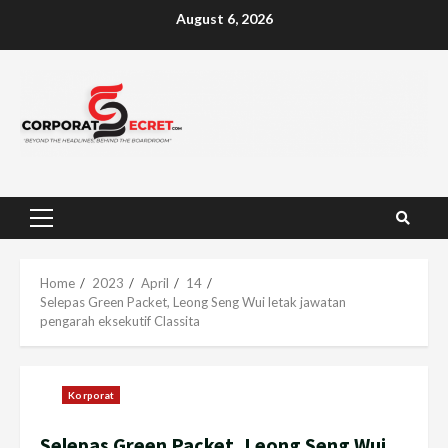
Skip
August 6, 2026
to
content
Primary
Menu
Home
2023
April
14
Selepas Green Packet, Leong Seng Wui letak jawatan
pengarah eksekutif Classita
Korporat
Selepas Green Packet, Leong Seng Wui