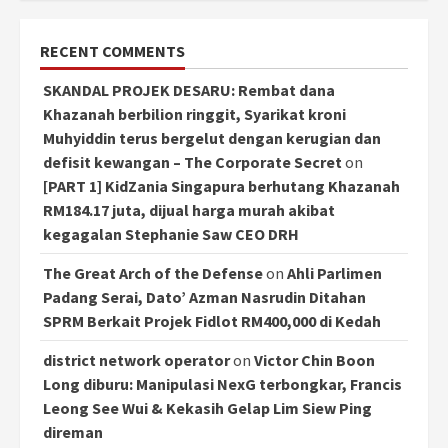
RECENT COMMENTS
SKANDAL PROJEK DESARU: Rembat dana
Khazanah berbilion ringgit, Syarikat kroni
Muhyiddin terus bergelut dengan kerugian dan
defisit kewangan – The Corporate Secret
on
[PART 1] KidZania Singapura berhutang Khazanah
RM184.17 juta, dijual harga murah akibat
kegagalan Stephanie Saw CEO DRH
The Great Arch of the Defense
on
Ahli Parlimen
Padang Serai, Dato’ Azman Nasrudin Ditahan
SPRM Berkait Projek Fidlot RM400,000 di Kedah
district network operator
on
Victor Chin Boon
Long diburu: Manipulasi NexG terbongkar, Francis
Leong See Wui & Kekasih Gelap Lim Siew Ping
direman