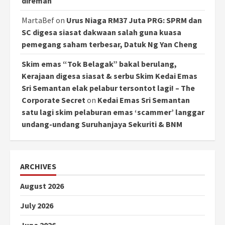
direman
MartaBef
on
Urus Niaga RM37 Juta PRG: SPRM dan
SC digesa siasat dakwaan salah guna kuasa
pemegang saham terbesar, Datuk Ng Yan Cheng
Skim emas “Tok Belagak” bakal berulang,
Kerajaan digesa siasat & serbu Skim Kedai Emas
Sri Semantan elak pelabur tersontot lagi! – The
Corporate Secret
on
Kedai Emas Sri Semantan
satu lagi skim pelaburan emas ‘scammer’ langgar
undang-undang Suruhanjaya Sekuriti & BNM
ARCHIVES
August 2026
July 2026
June 2026