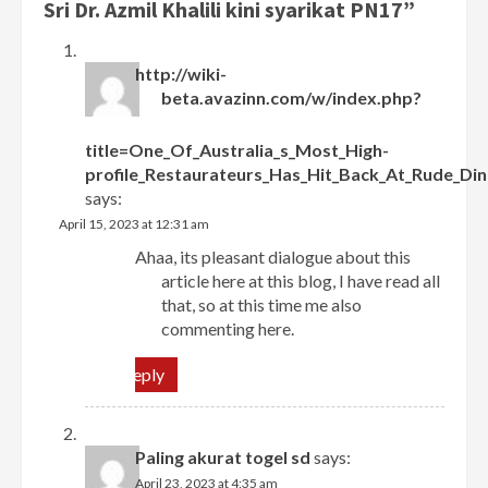
Sri Dr. Azmil Khalili kini syarikat PN17
”
http://wiki-
beta.avazinn.com/w/index.php?
title=One_Of_Australia_s_Most_High-
profile_Restaurateurs_Has_Hit_Back_At_Rude_D
says:
April 15, 2023 at 12:31 am
Ahaa, its pleasant dialogue about this
article here at this blog, I have read all
that, so at this time me also
commenting here.
Reply
Paling akurat togel sd
says:
April 23, 2023 at 4:35 am