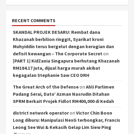
RECENT COMMENTS
SKANDAL PROJEK DESARU: Rembat dana
Khazanah berbilion ringgit, Syarikat kroni
Muhyiddin terus bergelut dengan kerugian dan
defisit kewangan – The Corporate Secret
on
[PART 1] KidZania Singapura berhutang Khazanah
RM184.17 juta, dijual harga murah akibat
kegagalan Stephanie Saw CEO DRH
The Great Arch of the Defense
on
Ahli Parlimen
Padang Serai, Dato’ Azman Nasrudin Ditahan
SPRM Berkait Projek Fidlot RM400,000 di Kedah
district network operator
on
Victor Chin Boon
Long diburu: Manipulasi NexG terbongkar, Francis
Leong See Wui & Kekasih Gelap Lim Siew Ping