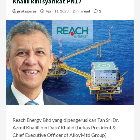
Khalili kini syarikat PN17
protagoras
April 11, 2023
2 min read
2
Reach Energy Bhd yang dipengerusikan Tan Sri Dr.
Azmil Khalili bin Dato’ Khalid (bekas President &
Chief Executive Officer of AlloyMtd Group)